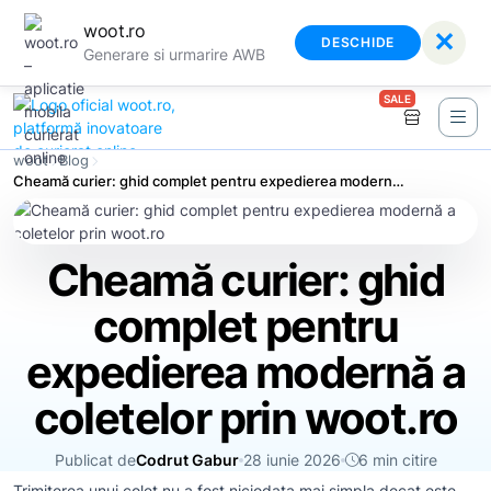
woot.ro
✕
DESCHIDE
Generare si urmarire AWB
SALE
woot
Blog
Cheamă curier: ghid complet pentru expedierea modernă a coletelor prin woot.ro
Cheamă curier: ghid
complet pentru
expedierea modernă a
coletelor prin woot.ro
Publicat de
Codrut Gabur
28 iunie 2026
6 min citire
Trimiterea unui colet nu a fost niciodata mai simpla decat este