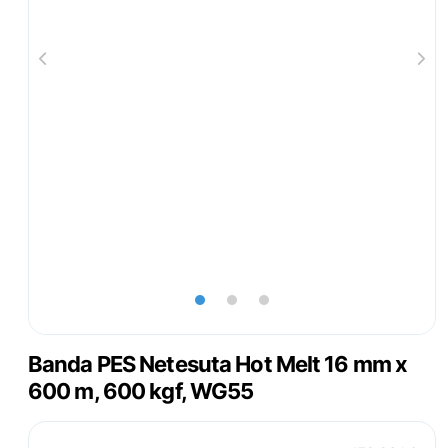
lens
lens
lens
Banda PES Netesuta Hot Melt 16 mm x
600 m, 600 kgf, WG55