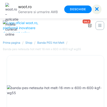
woot.ro
✕
DESCHIDE
Generare si urmarire AWB
SALE
/
/
/
Prima pagina
Shop
Banda PES Hot Melt
Banda pes netesuta hot melt 16 mm x 600 m 600 kgf wg55