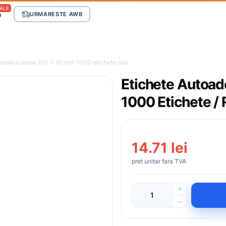
ALE
p
URMARESTE AWB
 semilucioase 100 x 50 mm 1000 etichete rola
Etichete Autoad
1000 Etichete / 
14.71 lei
pret unitar fara TVA