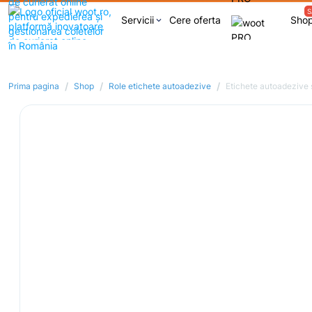
S
Servicii
Cere oferta
Sho
keyboard_arrow_down
/
/
/
Prima pagina
Shop
Role etichete autoadezive
Etichete autoadezive