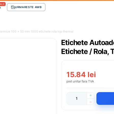
ALE
p
URMARESTE AWB
termice 100 x 50 mm 1000 etichete rola top thermal
Etichete Autoad
Etichete / Rola
15.84 lei
pret unitar fara TVA