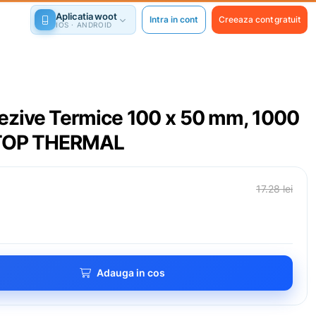
Aplicatia woot
Intra in cont
Creeaza cont gratuit
IOS · ANDROID
ezive Termice 100 x 50 mm, 1000
, TOP THERMAL
17.28 lei
Adauga in cos