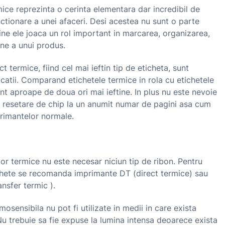
ice reprezinta o cerinta elementara dar incredibil de
tionare a unei afaceri. Desi acestea nu sunt o parte
sine ele joaca un rol important in marcarea, organizarea,
iune a unui produs.
t termice, fiind cel mai ieftin tip de eticheta, sunt
licatii. Comparand etichetele termice in rola cu etichetele
unt aproape de doua ori mai ieftine. In plus nu este nevoie
i resetare de chip la un anumit numar de pagini asa cum
rimantelor normale.
or termice nu este necesar niciun tip de ribon. Pentru
ichete se recomanda imprimante DT (direct termice) sau
ansfer termic ).
rmosensibila nu pot fi utilizate in medii in care exista
 Nu trebuie sa fie expuse la lumina intensa deoarece exista