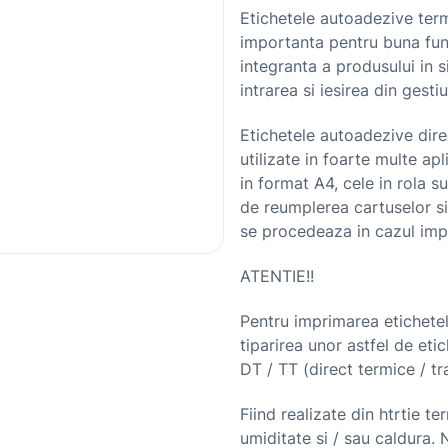
Etichetele autoadezive term
importanta pentru buna func
integranta a produsului in 
intrarea si iesirea din gest
Etichetele autoadezive direc
utilizate in foarte multe ap
in format A4, cele in rola s
de reumplerea cartuselor s
se procedeaza in cazul imp
ATENTIE!!
Pentru imprimarea etichetel
tiparirea unor astfel de et
DT / TT (direct termice / tr
Fiind realizate din htrtie te
umiditate si / sau caldura.