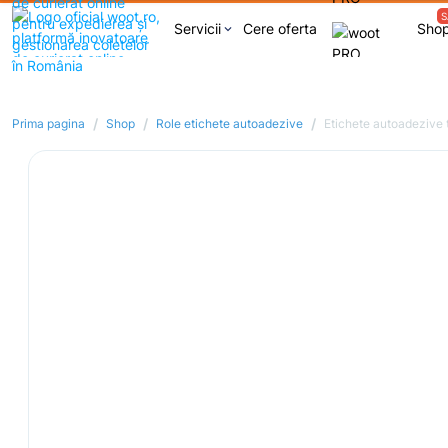
S
Servicii
Cere oferta
Sho
keyboard_arrow_down
/
/
/
Prima pagina
Shop
Role etichete autoadezive
Etichete autoadezive 