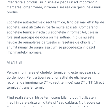
integranta a produsului in sine ele joaca un rol important in
marcarea, organizarea, intrarea si iesirea din gestiune a unui
produs.
Etichetele autoadezive direct termice, fiind cel mai ieftin tip de
eticheta, sunt utilizate in foarte multe aplicatii. Comparand
etichetele termice in rola cu etichetele in format A4, cele in
rola sunt aproape de doua ori mai ieftine. In plus nu este
nevoie de reumplerea cartuselor si resetare de chip la un
anumit numar de pagini asa cum se procedeaza in cazul
imprimantelor normale.
ATENTIE!!
Pentru imprimarea etichetelor termice nu este necesar niciun
tip de ribon. Pentru tiparirea unor astfel de etichete se
recomanda imprimante DT (direct termice) sau DT / TT (direct
termice / transfer termic ).
Fiind realizate din htrtie termosensibila nu pot fi utilizate in
medii in care exista umiditate si / sau caldura. Nu trebuie sa