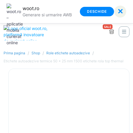
woot.ro
✕
DESCHIDE
Generare si urmarire AWB
SALE
/
/
/
Prima pagina
Shop
Role etichete autoadezive
Etichete autoadezive termice 50 x 25 mm 1500 etichete rola top thermal