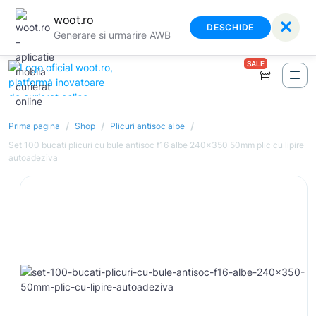
woot.ro
✕
DESCHIDE
Generare si urmarire AWB
SALE
/
/
/
Prima pagina
Shop
Plicuri antisoc albe
Set 100 bucati plicuri cu bule antisoc f16 albe 240x350 50mm plic cu lipire
autoadeziva