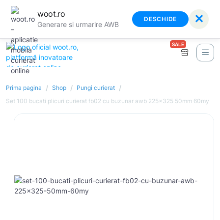
woot.ro
✕
DESCHIDE
Generare si urmarire AWB
SALE
/
/
/
Prima pagina
Shop
Pungi curierat
Set 100 bucati plicuri curierat fb02 cu buzunar awb 225x325 50mm 60my