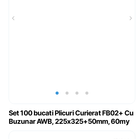
lens
lens
lens
lens
Set 100 bucati Plicuri Curierat FB02+ Cu
Buzunar AWB, 225x325+50mm, 60my