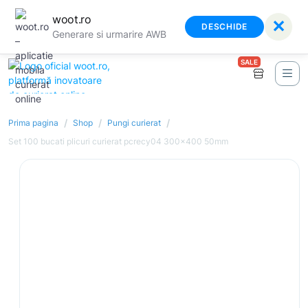
woot.ro
✕
DESCHIDE
Generare si urmarire AWB
SALE
/
/
/
Prima pagina
Shop
Pungi curierat
Set 100 bucati plicuri curierat pcrecy04 300x400 50mm