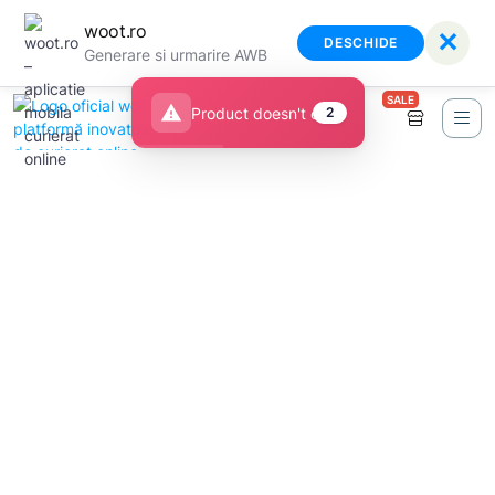
woot.ro
✕
DESCHIDE
Generare si urmarire AWB
SALE
warning
Product doesn't exist
2