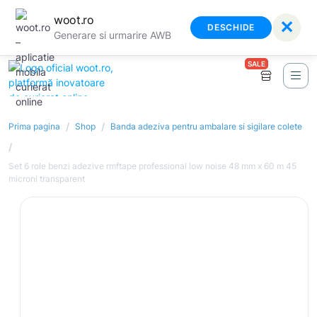
woot.ro
✕
DESCHIDE
Generare si urmarire AWB
SALE
/
/
Prima pagina
Shop
Banda adeziva pentru ambalare si sigilare colete
/
Set 6 role benzi adezive rmftape professional low noise 48 mm x 60 m 45
microni transparent