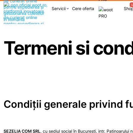
S
Servicii
Cere oferta
Sho
keyboard_arrow_down
Termeni si condi
Condiţii generale privind f
SEZELIA COM SRL
, cu sediul social în București, intr. Patinoarulu