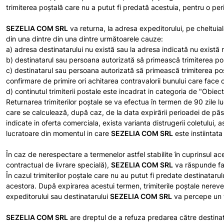
trimiterea poştală care nu a putut fi predată acestuia, pentru o peri
SEZELIA COM SRL
va returna, la adresa expeditorului, pe cheltuial
din una dintre din una dintre următoarele cauze:
a) adresa destinatarului nu există sau la adresa indicată nu există ni
b) destinatarul sau persoana autorizată să primească trimiterea poş
c) destinatarul sau persoana autorizată să primească trimiterea poştală
confirmare de primire ori achitarea contravalorii bunului care face 
d) continutul trimiterii postale este incadrat in categoria de "Obiect
Returnarea trimiterilor poștale se va efectua în termen de 90 zile luc
care se calculează, după caz, de la data expirării perioadei de păstr
indicate in oferta comerciala, exista varianta distrugerii coletului, 
lucratoare din momentul in care
SEZELIA COM SRL
este instiintata
În caz de nerespectare a termenelor astfel stabilite în cuprinsul ace
contractual de livrare specială),
SEZELIA COM SRL
va răspunde faţă
În cazul trimiterilor poştale care nu au putut fi predate destinatarul
acestora. După expirarea acestui termen, trimiterile poştale nereve
expeditorului sau destinatarului
SEZELIA COM SRL
va percepe un t
SEZELIA COM SRL
are dreptul de a refuza predarea către destinatar