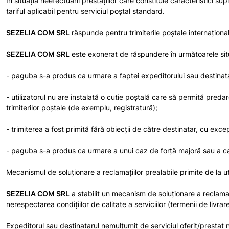
În situaţia neefectuării prestaţiilor care constituie caracteristici su
tariful aplicabil pentru serviciul poştal standard.
SEZELIA COM SRL
răspunde pentru trimiterile poştale internaţionale
SEZELIA COM SRL
este exonerat de răspundere în următoarele situ
- paguba s-a produs ca urmare a faptei expeditorului sau destinata
- utilizatorul nu are instalată o cutie poştală care să permită predar
trimiterilor poştale (de exemplu, registratură);
- trimiterea a fost primită fără obiecţii de către destinatar, cu excepţ
- paguba s-a produs ca urmare a unui caz de forţă majoră sau a cazulu
Mecanismul de soluţionare a reclamaţiilor prealabile primite de la uti
SEZELIA COM SRL
a stabilit un mecanism de soluţionare a reclamaţii
nerespectarea condiţiilor de calitate a serviciilor (termenii de livrar
Expeditorul sau destinatarul nemulţumit de serviciul oferit/prestat 