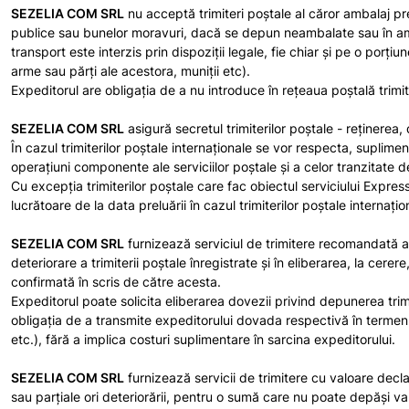
SEZELIA COM SRL
nu acceptă trimiteri poştale al căror ambalaj pre
publice sau bunelor moravuri, dacă se depun neambalate sau în ambal
transport este interzis prin dispoziţii legale, fie chiar şi pe o por
arme sau părţi ale acestora, muniţii etc).
Expeditorul are obligaţia de a nu introduce în reţeaua poştală trimiter
SEZELIA COM SRL
asigură secretul trimiterilor poştale - reţinerea
În cazul trimiterilor poştale internaţionale se vor respecta, suplimen
operaţiuni componente ale serviciilor poştale şi a celor tranzitate d
Cu excepţia trimiterilor poştale care fac obiectul serviciului Expres
lucrătoare de la data preluării în cazul trimiterilor poştale internaţio
SEZELIA COM SRL
furnizează serviciul de trimitere recomandată ale 
deteriorare a trimiterii poştale înregistrate şi în eliberarea, la cerere
confirmată în scris de către acesta.
Expeditorul poate solicita eliberarea dovezii privind depunerea trimi
obligația de a transmite expeditorului dovada respectivă în termen d
etc.), fără a implica costuri suplimentare în sarcina expeditorului.
SEZELIA COM SRL
furnizează servicii de trimitere cu valoare declara
sau parţiale ori deteriorării, pentru o sumă care nu poate depăşi valoa