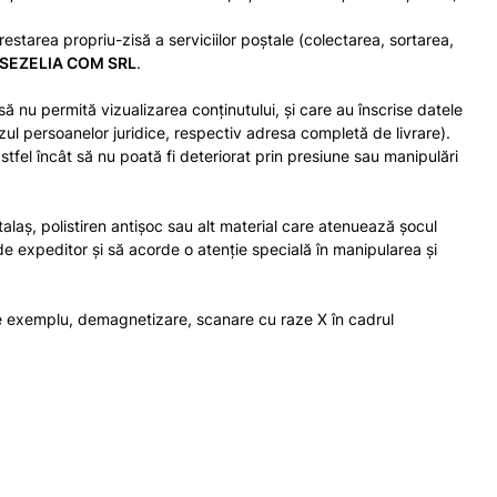
Prestarea propriu-zisă a serviciilor poștale (colectarea, sortarea,
SEZELIA COM SRL
.
 nu permită vizualizarea conţinutului, şi care au înscrise datele
zul persoanelor juridice, respectiv adresa completă de livrare).
astfel încât să nu poată fi deteriorat prin presiune sau manipulări
talaş, polistiren antişoc sau alt material care atenuează şocul
de expeditor şi să acorde o atenţie specială în manipularea şi
(de exemplu, demagnetizare, scanare cu raze X în cadrul