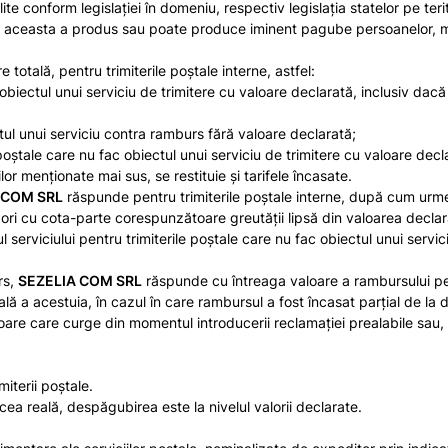
ite conform legislaţiei în domeniu, respectiv legislația statelor pe teri
 aceasta a produs sau poate produce iminent pagube persoanelor, mediulu
totală, pentru trimiterile poştale interne, astfel:
obiectul unui serviciu de trimitere cu valoare declarată, inclusiv dacă
tul unui serviciu contra ramburs fără valoare declarată;
 poştale care nu fac obiectul unui serviciu de trimitere cu valoare dec
ilor menţionate mai sus, se restituie şi tarifele încasate.
 COM SRL
răspunde pentru trimiterile poştale interne, după cum urm
ori cu cota-parte corespunzătoare greutăţii lipsă din valoarea declarat
 serviciului pentru trimiterile poştale care nu fac obiectul unui servic
rs,
SEZELIA COM SRL
răspunde cu întreaga valoare a rambursului pent
 a acestuia, în cazul în care rambursul a fost încasat parțial de la d
 care curge din momentul introducerii reclamaţiei prealabile sau, du
iterii poştale.
cea reală, despăgubirea este la nivelul valorii declarate.