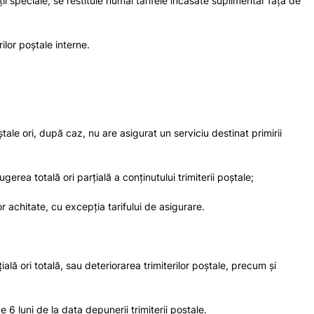
ţii speciale, se restituie numai tarifele încasate suplimentar faţă de
ilor poştale interne.
ştale ori, după caz, nu are asigurat un serviciu destinat primirii
gerea totală ori parţială a conţinutului trimiterii poştale;
r achitate, cu excepţia tarifului de asigurare.
ală ori totală, sau deteriorarea trimiterilor poştale, precum şi
6 luni de la data depunerii trimiterii poştale.