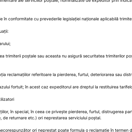
plimentare ale serviciilor poştale, nominalizate de expeditor prin indica
 în conformitate cu prevederile legislaţiei naţionale aplicabilă trimiter
aţii:
rului;
ea trimiterii poştale sau aceasta nu asigură securitatea trimiterilor po
ia reclamaţiilor referitoare la pierderea, furtul, deteriorarea sau distru
i fortuit; în acest caz expeditorul are dreptul la restituirea tarifelo
lizatori
lor, în special, în ceea ce priveşte pierderea, furtul, distrugerea parţi
e, de returnare etc.) ori neprestarea serviciului poştal.
necorespunzător ori neprestat poate formula o reclamaţie în termen de 