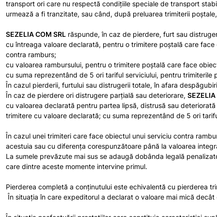
transport ori care nu respectă condiţiile speciale de transport stabil
urmează a fi tranzitate, sau când, după preluarea trimiterii poştale,
SEZELIA COM SRL
răspunde, în caz de pierdere, furt sau distrugere 
cu întreaga valoare declarată, pentru o trimitere poştală care face 
contra ramburs;
cu valoarea rambursului, pentru o trimitere poştală care face obiec
cu suma reprezentând de 5 ori tariful serviciului, pentru trimiterile
În cazul pierderii, furtului sau distrugerii totale, în afara despăgubir
În caz de pierdere ori distrugere parţială sau deteriorare,
SEZELIA
cu valoarea declarată pentru partea lipsă, distrusă sau deteriorată 
trimitere cu valoare declarată; cu suma reprezentând de 5 ori tariful
În cazul unei trimiteri care face obiectul unui serviciu contra rambu
acestuia sau cu diferența corespunzătoare până la valoarea integrală
La sumele prevăzute mai sus se adaugă dobânda legală penalizatoare
care dintre aceste momente intervine primul.
Pierderea completă a conţinutului este echivalentă cu pierderea trim
În situația în care expeditorul a declarat o valoare mai mică decât 