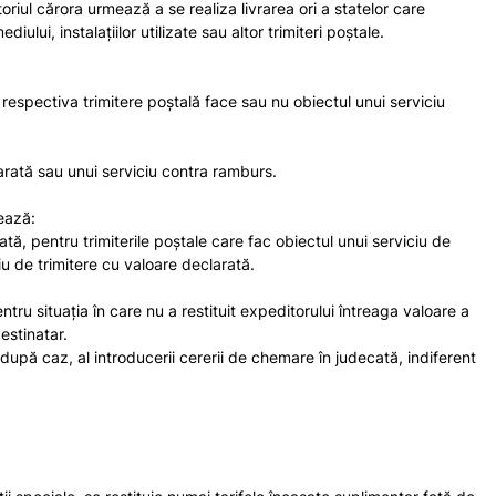
toriul cărora urmează a se realiza livrarea ori a statelor care
i, instalaţiilor utilizate sau altor trimiteri poştale.
 respectiva trimitere poștală face sau nu obiectul unui serviciu
larată sau unui serviciu contra ramburs.
ează:
ă, pentru trimiterile poştale care fac obiectul unui serviciu de
iu de trimitere cu valoare declarată.
ru situația în care nu a restituit expeditorului întreaga valoare a
estinatar.
pă caz, al introducerii cererii de chemare în judecată, indiferent