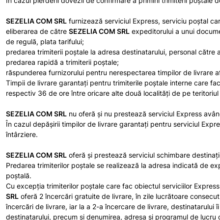
În cazul pierderii dovezii de confirmare a primirii trimiterii poştale 
SEZELIA COM SRL
furnizează serviciul Express, serviciu poştal c
eliberarea de către
SEZELIA COM SRL
expeditorului a unui document
de regulă, plata tarifului;
predarea trimiterii poştale la adresa destinatarului, personal cătr
predarea rapidă a trimiterii poştale;
răspunderea furnizorului pentru nerespectarea timpilor de livrare afe
Timpii de livrare garantaţi pentru trimiterile poştale interne care fac
respectiv 36 de ore între oricare alte două localităţi de pe teritoriul
SEZELIA COM SRL
nu oferă și nu prestează serviciul Express având
În cazul depăşirii timpilor de livrare garantaţi pentru serviciul Expr
întârziere.
SEZELIA COM SRL
oferă şi prestează serviciul schimbare destinație
Predarea trimiterilor poştale se realizează la adresa indicată de ex
poştală.
Cu excepţia trimiterilor poştale care fac obiectul serviciilor Express
SRL
oferă 2 încercări gratuite de livrare, în zile lucrătoare consecu
încercări de livrare, iar la a 2-a încercare de livrare, destinatarului 
destinatarului, precum și denumirea, adresa și programul de lucru cu