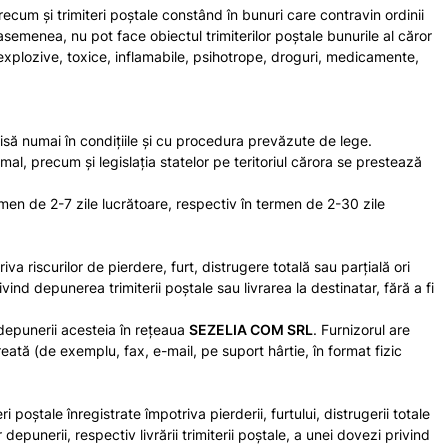
recum şi trimiteri poştale constând în bunuri care contravin ordinii
emenea, nu pot face obiectul trimiterilor poştale bunurile al căror
e explozive, toxice, inflamabile, psihotrope, droguri, medicamente,
rmisă numai în condiţiile şi cu procedura prevăzute de lege.
mal, precum şi legislaţia statelor pe teritoriul cărora se prestează
ermen de 2-7 zile lucrătoare, respectiv în termen de 2-30 zile
va riscurilor de pierdere, furt, distrugere totală sau parţială ori
privind depunerea trimiterii poștale sau livrarea la destinatar, fără a fi
 depunerii acesteia în rețeaua
SEZELIA COM SRL
. Furnizorul are
eată (de exemplu, fax, e-mail, pe suport hârtie, în format fizic
i poştale înregistrate împotriva pierderii, furtului, distrugerii totale
depunerii, respectiv livrării trimiterii poștale, a unei dovezi privind