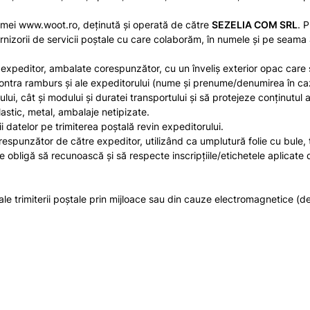
rmei
www.woot.ro
, deținută și operată de către
SEZELIA COM SRL
. 
furnizorii de servicii poștale cu care colaborăm, în numele și pe seama
expeditor, ambalate corespunzător, cu un înveliş exterior opac care să
i Contra ramburs şi ale expeditorului (nume şi prenume/denumirea în ca
lui, cât şi modului şi duratei transportului și să protejeze conţinutul 
lastic, metal, ambalaje netipizate.
ii datelor pe trimiterea poştală revin expeditorului.
orespunzător de către expeditor, utilizând ca umplutură folie cu bule, 
e obligă să recunoască şi să respecte inscripţiile/etichetele aplicate 
 ale trimiterii poştale prin mijloace sau din cauze electromagnetice 