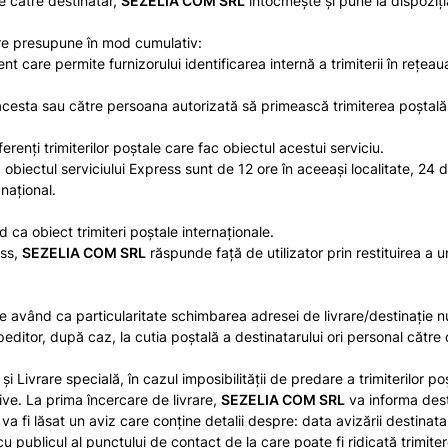
de către destinatar,
SEZELIA COM SRL
întocmeşte şi pune la dispoziţi
are presupune în mod cumulativ:
 care permite furnizorului identificarea internă a trimiterii în reţeau
e acesta sau către persoana autorizată să primească trimiterea poştală
renţi trimiterilor poştale care fac obiectul acestui serviciu.
 obiectul serviciului Express sunt de 12 ore în aceeaşi localitate, 24 de
 naţional.
 ca obiect trimiteri poștale internaționale.
ess,
SEZELIA COM SRL
răspunde faţă de utilizator prin restituirea a u
 având ca particularitate schimbarea adresei de livrare/destinaţie num
peditor, după caz, la cutia poştală a destinatarului ori personal cătr
 şi Livrare specială, în cazul imposibilităţii de predare a trimiterilor 
tive. La prima încercare de livrare,
SEZELIA COM SRL
va informa desti
îi va fi lăsat un aviz care conține detalii despre: data avizării destinat
 publicul al punctului de contact de la care poate fi ridicată trimiter