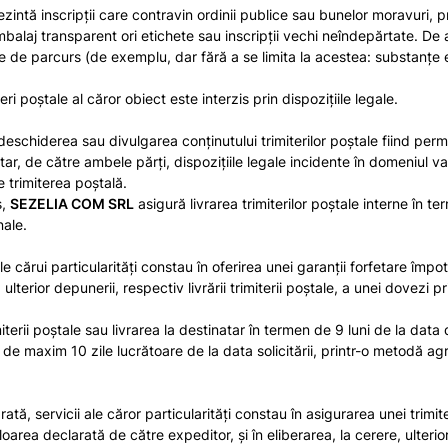
zintă inscripţii care contravin ordinii publice sau bunelor moravuri, p
aj transparent ori etichete sau inscripții vechi neîndepărtate. De as
ţiune de parcurs (de exemplu, dar fără a se limita la acestea: substanţ
i poştale al căror obiect este interzis prin dispoziţiile legale.
, deschiderea sau divulgarea conţinutului trimiterilor poştale fiind pe
tar, de către ambele părţi, dispoziţiile legale incidente în domeniul va
e trimiterea poştală.
s,
SEZELIA COM SRL
asigură livrarea trimiterilor poştale interne în t
nale.
cărui particularități constau în oferirea unei garanții forfetare împotri
, ulterior depunerii, respectiv livrării trimiterii poștale, a unei dovezi 
terii poștale sau livrarea la destinatar în termen de 9 luni de la data
e maxim 10 zile lucrătoare de la data solicitării, printr-o metodă agr
tă, servicii ale căror particularităţi constau în asigurarea unei trimiter
rea declarată de către expeditor, şi în eliberarea, la cerere, ulterior 