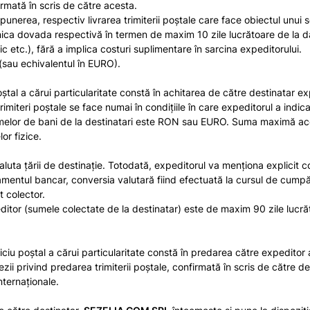
firmată în scris de către acesta.
unerea, respectiv livrarea trimiterii poștale care face obiectul unui s
ca dovada respectivă în termen de maxim 10 zile lucrătoare de la dat
ic etc.), fără a implica costuri suplimentare în sarcina expeditorului.
sau echivalentul în EURO).
tal a cărui particularitate constă în achitarea de către destinatar expe
trimiteri poştale se face numai în condiţiile în care expeditorul a indi
melor de bani de la destinatari este RON sau EURO. Suma maximă acc
or fizice.
uta țării de destinație. Totodată, expeditorul va menționa explicit co
ramentul bancar, conversia valutară fiind efectuată la cursul de cump
t colector.
ditor (sumele colectate de la destinatar) este de maxim 90 zile lucrătoa
ciu poştal a cărui particularitate constă în predarea către expeditor a
i privind predarea trimiterii poştale, confirmată în scris de către desti
internaţionale.