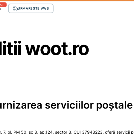
ALE
p
URMARESTE AWB
tii woot.ro
urnizarea serviciilor poştale
i nr. 7, bl. PM 50, sc 3, ap.124, sector 3, CUI 37943223, oferă servicii p