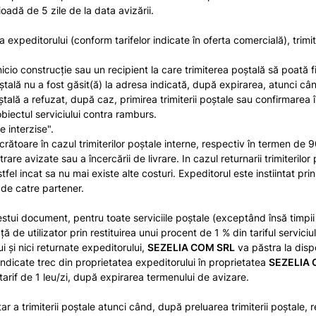
oadă de 5 zile de la data avizării.
a expeditorului (conform tarifelor indicate în oferta comercială), trimi
cio construcţie sau un recipient la care trimiterea poştală să poată fi p
tală nu a fost găsit(ă) la adresa indicată, după expirarea, atunci cân
 a refuzat, după caz, primirea trimiterii poştale sau confirmarea în scri
obiectul serviciului contra ramburs.
e interzise".
rătoare în cazul trimiterilor poștale interne, respectiv în termen de 90
are avizate sau a încercării de livrare. In cazul returnarii trimiterilo
astfel incat sa nu mai existe alte costuri. Expeditorul este instiintat 
 de catre partener.
stui document, pentru toate serviciile poştale (exceptând însă timpii d
 de utilizator prin restituirea unui procent de 1 % din tariful serviciul
ui şi nici returnate expeditorului,
SEZELIA COM SRL
va păstra la dispo
ndicate trec din proprietatea expeditorului în proprietatea
SEZELIA 
arif de 1 leu/zi, după expirarea termenului de avizare.
 a trimiterii poştale atunci când, după preluarea trimiterii poştale, 