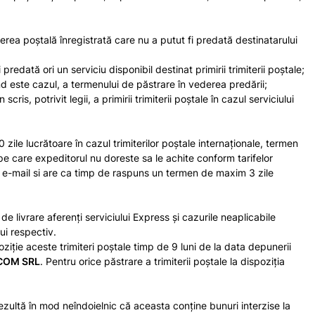
terea poştală înregistrată care nu a putut fi predată destinatarului
redată ori un serviciu disponibil destinat primirii trimiterii poștale;
d este cazul, a termenului de păstrare în vederea predării;
s, potrivit legii, a primirii trimiterii poştale în cazul serviciului
 zile lucrătoare în cazul trimiterilor poștale internaționale, termen
r pe care expeditorul nu doreste sa le achite conform tarifelor
prin e-mail si are ca timp de raspuns un termen de maxim 3 zile
e livrare aferenţi serviciului Express şi cazurile neaplicabile
ui respectiv.
ziţie aceste trimiteri poştale timp de 9 luni de la data depunerii
COM SRL
. Pentru orice păstrare a trimiterii poștale la dispoziția
rezultă în mod neîndoielnic că aceasta conţine bunuri interzise la