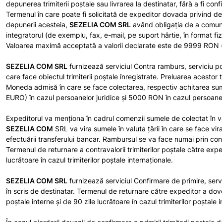
depunerea trimiterii poştale sau livrarea la destinatar, fără a fi con
Termenul în care poate fi solicitată de expeditor dovada privind dep
depunerii acesteia,
SEZELIA COM SRL
având obligația de a comuni
integratorul (de exemplu, fax, e-mail, pe suport hârtie, în format fiz
Valoarea maximă acceptată a valorii declarate este de 9999 RON (
SEZELIA COM SRL
furnizează serviciul Contra ramburs, serviciu poş
care face obiectul trimiterii poştale înregistrate. Preluarea acestor 
Moneda admisă în care se face colectarea, respectiv achitarea su
EURO) în cazul persoanelor juridice și 5000 RON în cazul persoanel
Expeditorul va menționa în cadrul comenzii sumele de colectat în val
SEZELIA COM
SRL va vira sumele în valuta țării în care se face vi
efectuării transferului bancar. Rambursul se va face numai prin con
Termenul de returnare a contravalorii trimiterilor poştale către expe
lucrătoare în cazul trimiterilor poştale internaţionale.
SEZELIA COM SRL
furnizează serviciul Confirmare de primire, servi
în scris de destinatar. Termenul de returnare către expeditor a dovezi
poştale interne şi de 90 zile lucrătoare în cazul trimiterilor poştale 