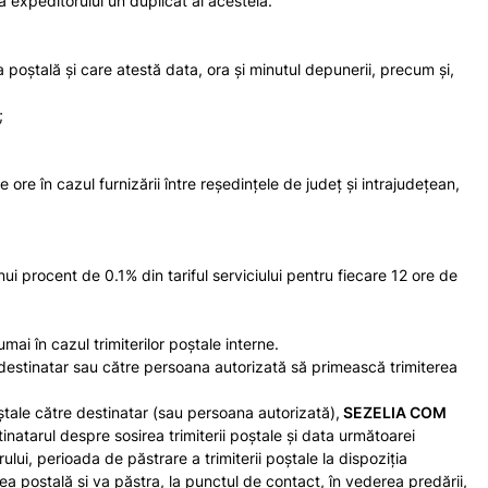
a expeditorului un duplicat al acesteia.
a poştală şi care atestă data, ora și minutul depunerii, precum şi,
;
 ore în cazul furnizării între reşedinţele de judeţ şi intrajudeţean,
nui procent de 0.1% din tariful serviciului pentru fiecare 12 ore de
ai în cazul trimiterilor poștale interne.
e destinatar sau către persoana autorizată să primească trimiterea
poştale către destinatar (sau persoana autorizată),
SEZELIA COM
natarul despre sosirea trimiterii poștale și data următoarei
arului, perioada de păstrare a trimiterii poștale la dispoziția
ea poștală şi va păstra, la punctul de contact, în vederea predării,