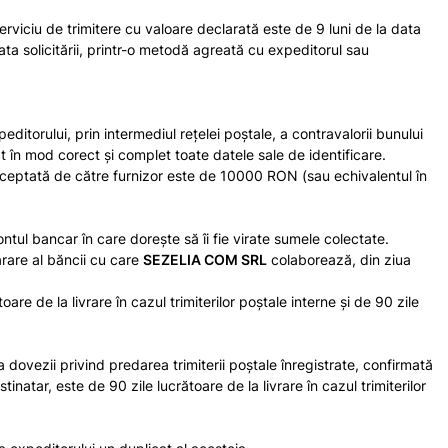
erviciu de trimitere cu valoare declarată este de 9 luni de la data
a solicitării, printr-o metodă agreată cu expeditorul sau
ditorului, prin intermediul reţelei poştale, a contravalorii bunului
cat în mod corect şi complet toate datele sale de identificare.
eptată de către furnizor este de 10000 RON (sau echivalentul în
ntul bancar în care dorește să îi fie virate sumele colectate.
ărare al băncii cu care
SEZELIA COM SRL
colaborează, din ziua
re de la livrare în cazul trimiterilor poştale interne şi de 90 zile
 dovezii privind predarea trimiterii poştale înregistrate, confirmată
natar, este de 90 zile lucrătoare de la livrare în cazul trimiterilor