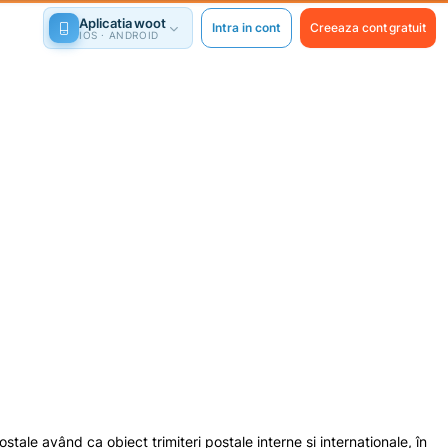
Aplicatia woot
Intra in cont
Creeaza cont gratuit
IOS · ANDROID
oştale având ca obiect trimiteri poștale interne și internaționale, în