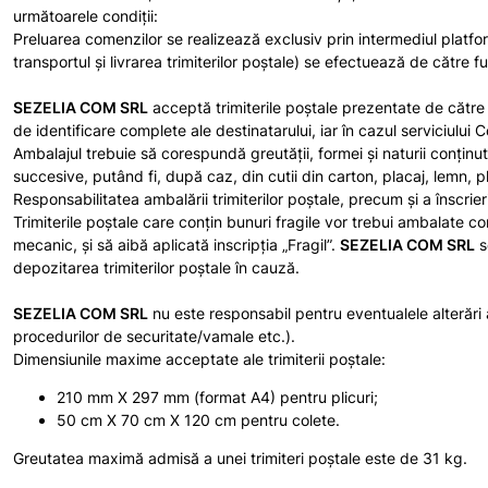
următoarele condiţii:
Preluarea comenzilor se realizează exclusiv prin intermediul platfo
transportul și livrarea trimiterilor poștale) se efectuează de către 
SEZELIA COM SRL
acceptă trimiterile poştale prezentate de către 
de identificare complete ale destinatarului, iar în cazul serviciulu
Ambalajul trebuie să corespundă greutăţii, formei şi naturii conţinutu
succesive, putând fi, după caz, din cutii din carton, placaj, lemn, p
Responsabilitatea ambalării trimiterilor poştale, precum şi a înscrier
Trimiterile poştale care conţin bunuri fragile vor trebui ambalate c
mecanic, şi să aibă aplicată inscripţia „Fragil”.
SEZELIA COM SRL
s
depozitarea trimiterilor poştale în cauză.
SEZELIA COM SRL
nu este responsabil pentru eventualele alterări
procedurilor de securitate/vamale etc.).
Dimensiunile maxime acceptate ale trimiterii poştale:
210 mm X 297 mm (format A4) pentru plicuri;
50 cm X 70 cm X 120 cm pentru colete.
Greutatea maximă admisă a unei trimiteri poştale este de 31 kg.