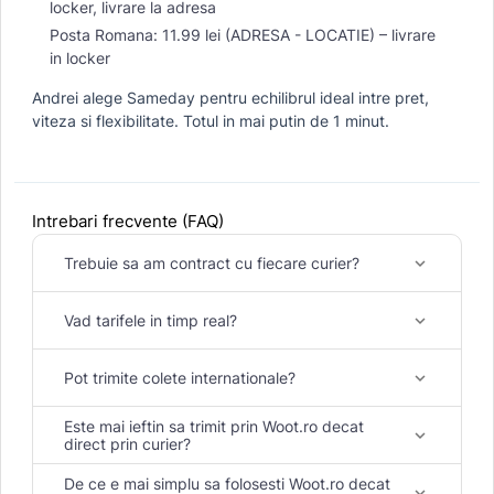
locker, livrare la adresa
Posta Romana: 11.99 lei (ADRESA - LOCATIE) – livrare
in locker
Andrei alege Sameday pentru echilibrul ideal intre pret,
viteza si flexibilitate. Totul in mai putin de 1 minut.
Intrebari frecvente (FAQ)
Trebuie sa am contract cu fiecare curier?
keyboard_arrow_down
Vad tarifele in timp real?
keyboard_arrow_down
Pot trimite colete internationale?
keyboard_arrow_down
Este mai ieftin sa trimit prin Woot.ro decat
keyboard_arrow_down
direct prin curier?
De ce e mai simplu sa folosesti Woot.ro decat
keyboard_arrow_down