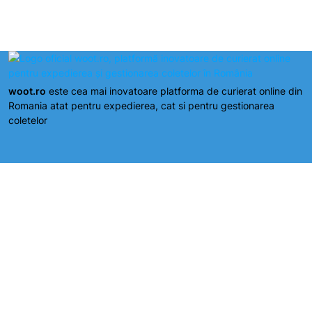
woot.ro
este cea mai inovatoare platforma de curierat online din
Romania atat pentru expedierea, cat si pentru gestionarea
coletelor
Hai in comunitatea woot.ro
Cod fiscal: RO37943223
Aplicatiile woot.ro