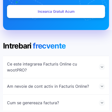
Incearca Gratuit Acum
Intrebari
frecvente
Ce este integrarea Facturis Online cu
keyboard_arrow_down
wootPRO?
Am nevoie de cont activ in Facturis Online?
keyboard_arrow_down
Este o conexiune directa intre contul Facturis Online si
platforma wootPRO, care permite generarea automata a
facturilor.
Cum se genereaza factura?
keyboard_arrow_down
Da, ai nevoie de un cont Facturis Online valid si de un token
API activ.