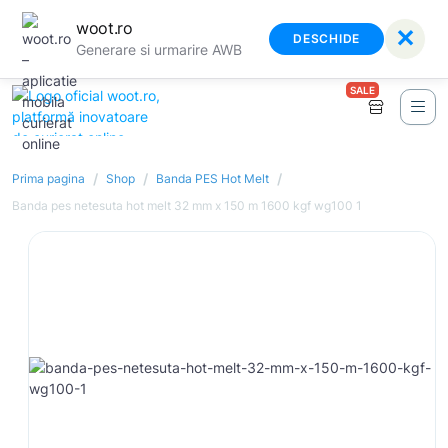
woot.ro
✕
DESCHIDE
Generare si urmarire AWB
SALE
/
/
/
Prima pagina
Shop
Banda PES Hot Melt
Banda pes netesuta hot melt 32 mm x 150 m 1600 kgf wg100 1