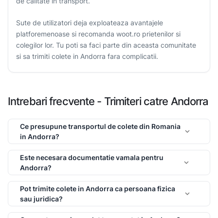
de calitate in transport.
Sute de utilizatori deja exploateaza avantajele
platforemenoase si recomanda woot.ro prietenilor si
colegilor lor. Tu poti sa faci parte din aceasta comunitate
si sa trimiti colete in Andorra fara complicatii.
Intrebari frecvente - Trimiteri catre Andorra
Ce presupune transportul de colete din Romania
keyboard_arrow_down
in Andorra?
Este necesara documentatie vamala pentru
keyboard_arrow_down
Andorra?
Pot trimite colete in Andorra ca persoana fizica
keyboard_arrow_down
sau juridica?