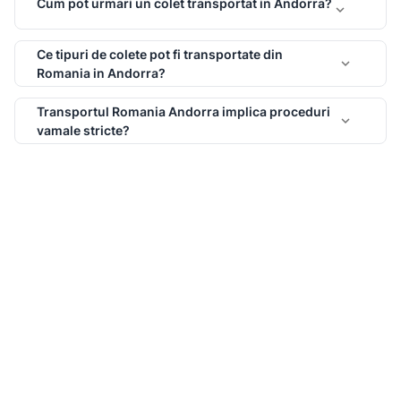
Cum pot urmari un colet transportat in Andorra?
keyboard_arrow_down
Ce tipuri de colete pot fi transportate din
keyboard_arrow_down
Romania in Andorra?
Transportul Romania Andorra implica proceduri
keyboard_arrow_down
vamale stricte?