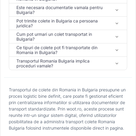
Este necesara documentatie vamala pentru
keyboard_arrow_down
Bulgaria?
Pot trimite colete in Bulgaria ca persoana
keyboard_arrow_down
juridica?
Cum pot urmari un colet transportat in
keyboard_arrow_down
Bulgaria?
Ce tipuri de colete pot fi transportate din
keyboard_arrow_down
Romania in Bulgaria?
Transportul Romania Bulgaria implica
keyboard_arrow_down
proceduri vamale?
Transportul de colete din Romania in Bulgaria presupune un
proces logistic bine definit, care poate fi gestionat eficient
prin centralizarea informatiilor si utilizarea documentelor de
transport standardizate. Prin woot.ro, aceste procese sunt
reunite intr-un singur sistem digital, oferind utilizatorilor
posibilitatea de a administra transport colete Romania
Bulgaria folosind instrumentele disponibile direct in pagina.