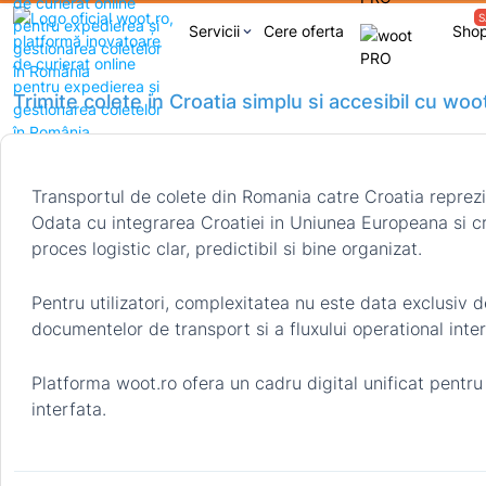
S
Servicii
Cere oferta
Sho
keyboard_arrow_down
Trimite colete in Croatia simplu si accesibil cu woo
Transportul de colete din Romania catre Croatia reprezint
Odata cu integrarea Croatiei in Uniunea Europeana si cre
proces logistic clar, predictibil si bine organizat.
Pentru utilizatori, complexitatea nu este data exclusiv d
documentelor de transport si a fluxului operational inter
Platforma woot.ro ofera un cadru digital unificat pentru
interfata.