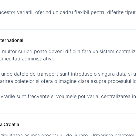
cestor variatii, oferind un cadru flexibil pentru diferite tip
nternational
multor curieri poate deveni dificila fara un sistem centraliza
ficultati administrative.
, unde datele de transport sunt introduse o singura data si
rirea coletelor si ofera o imagine clara asupra procesului lo
rarile sunt frecvente si volumele pot varia, centralizarea info
ia Croatia
zibilitatea asupra procesului de livrare. Urmarirea coletelor 