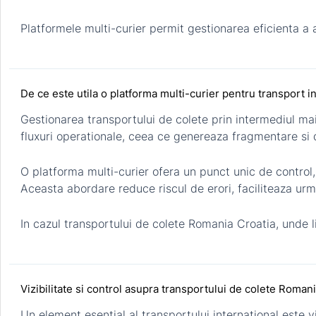
Platformele multi-curier permit gestionarea eficienta a a
De ce este utila o platforma multi-curier pentru transport i
Gestionarea transportului de colete prin intermediul mai 
fluxuri operationale, ceea ce genereaza fragmentare si di
O platforma multi-curier ofera un punct unic de control
Aceasta abordare reduce riscul de erori, faciliteaza urma
In cazul transportului de colete Romania Croatia, unde liv
Vizibilitate si control asupra transportului de colete Roman
Un element esential al transportului international este vi