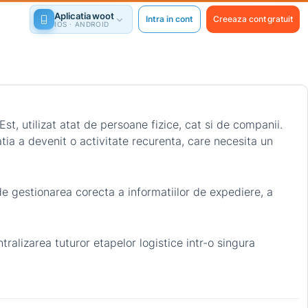
Aplicatia woot
Intra in cont
Creeaza cont gratuit
IOS · ANDROID
t, utilizat atat de persoane fizice, cat si de companii.
tia a devenit o activitate recurenta, care necesita un
 de gestionarea corecta a informatiilor de expediere, a
ralizarea tuturor etapelor logistice intr-o singura