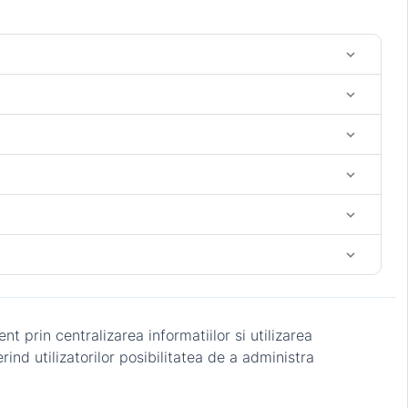
keyboard_arrow_down
keyboard_arrow_down
keyboard_arrow_down
keyboard_arrow_down
keyboard_arrow_down
keyboard_arrow_down
t prin centralizarea informatiilor si utilizarea
ind utilizatorilor posibilitatea de a administra