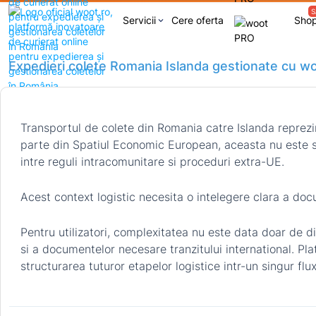
S
Servicii
Cere oferta
Sho
keyboard_arrow_down
Expedieri colete Romania Islanda gestionate cu wo
Transportul de colete din Romania catre Islanda reprezint
parte din Spatiul Economic European, aceasta nu este 
intre reguli intracomunitare si proceduri extra-UE.
Acest context logistic necesita o intelegere clara a docu
Pentru utilizatori, complexitatea nu este data doar de d
si a documentelor necesare tranzitului international. Pl
structurarea tuturor etapelor logistice intr-un singur flu