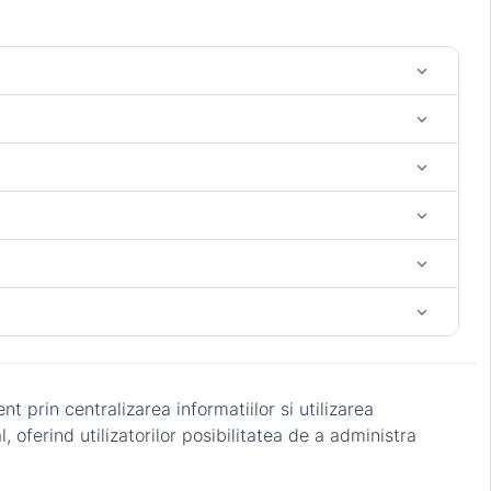
keyboard_arrow_down
keyboard_arrow_down
keyboard_arrow_down
keyboard_arrow_down
keyboard_arrow_down
keyboard_arrow_down
t prin centralizarea informatiilor si utilizarea
oferind utilizatorilor posibilitatea de a administra