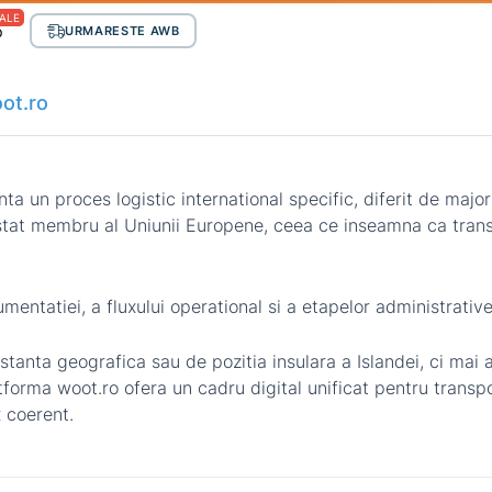
ALE
p
URMARESTE AWB
ot.ro
a un proces logistic international specific, diferit de majori
stat membru al Uniunii Europene, ceea ce inseamna ca tran
mentatiei, a fluxului operational si a etapelor administrative
istanta geografica sau de pozitia insulara a Islandei, ci mai
atforma woot.ro ofera un cadru digital unificat pentru trans
x coerent.