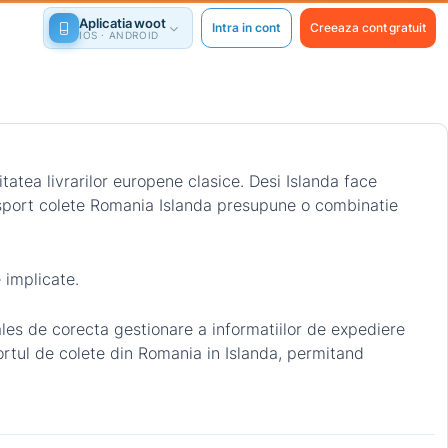
Aplicatia woot
Intra in cont
Creeaza cont gratuit
IOS · ANDROID
tatea livrarilor europene clasice. Desi Islanda face
sport colete Romania Islanda presupune o combinatie
 implicate.
 ales de corecta gestionare a informatiilor de expediere
portul de colete din Romania in Islanda, permitand