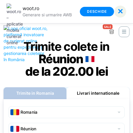
woot.ro
✕
DESCHIDE
Generare si urmarire AWB
SALE
Trimite colete in
Réunion
de la 202.00 lei
Trimite in Romania
Livrari internationale
arrow_drop_down
arrow_drop_down