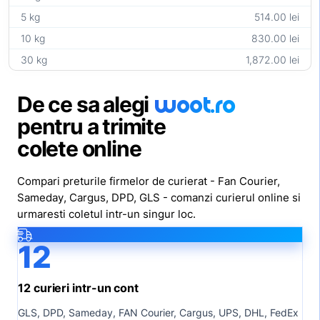
5 kg
514.00 lei
10 kg
830.00 lei
30 kg
1,872.00 lei
woot
.ro
De ce sa alegi
pentru a trimite
colete online
Compari preturile firmelor de curierat - Fan Courier,
Sameday, Cargus, DPD, GLS - comanzi curierul online si
urmaresti coletul intr-un singur loc.
12
12 curieri intr-un cont
GLS, DPD, Sameday, FAN Courier, Cargus, UPS, DHL, FedEx