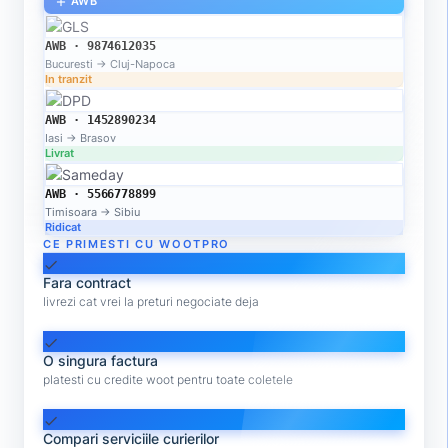
AWB
add
AWB · 9874612035
Bucuresti → Cluj-Napoca
In tranzit
AWB · 1452890234
Iasi → Brasov
Livrat
AWB · 5566778899
Timisoara → Sibiu
Ridicat
CE PRIMESTI CU WOOTPRO
check
Fara contract
livrezi cat vrei la preturi negociate deja
check
O singura factura
platesti cu credite woot pentru toate coletele
check
Compari serviciile curierilor