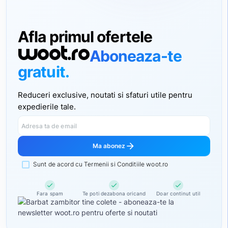
Afla primul ofertele
woot.ro
Aboneaza-te
gratuit.
Reduceri exclusive, noutati si sfaturi utile pentru
expedierile tale.
Adresa ta de email
arrow_forward
Ma abonez
Sunt de acord cu Termenii si Conditiile woot.ro
check
check
check
Fara spam
Te poti dezabona oricand
Doar continut util