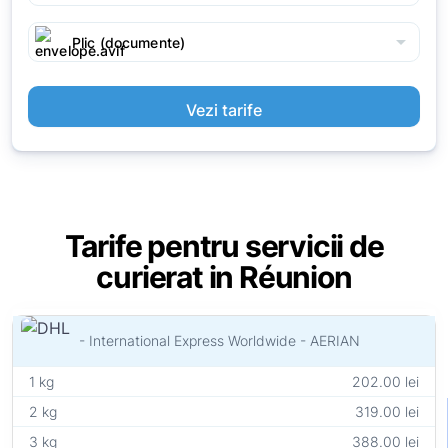
arrow_drop_down
Plic (documente)
Vezi tarife
Tarife pentru servicii de
curierat in Réunion
- International Express Worldwide - AERIAN
1 kg
202.00 lei
2 kg
319.00 lei
3 kg
388.00 lei