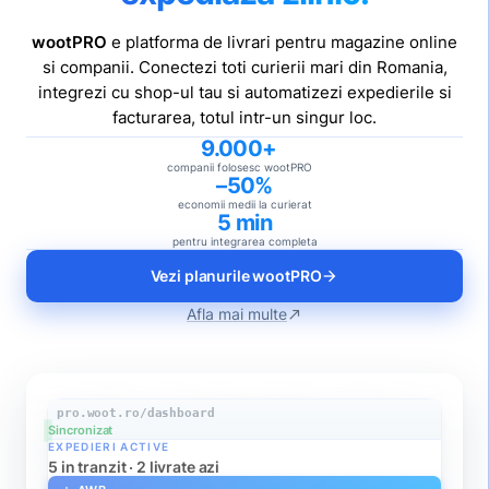
wootPRO
e platforma de livrari pentru magazine online
si companii. Conectezi toti curierii mari din Romania,
integrezi cu shop-ul tau si automatizezi expedierile si
facturarea, totul intr-un singur loc.
9.000+
companii folosesc wootPRO
–50%
economii medii la curierat
5 min
pentru integrarea completa
Vezi planurile wootPRO
arrow_forward
Afla mai multe
north_east
pro.woot.ro/dashboard
Sincronizat
EXPEDIERI ACTIVE
5 in tranzit · 2 livrate azi