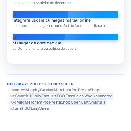
alegi varianta potrivita de fiecare data
check
Integrare usoara cu magazinul tau online
conectezi usor magazinul cu softul de facturare si livrarile
check
Manager de cont dedicat
asistenta prioritara cu echipa de suport
INTEGRARI DIRECTE DISPONIBILE
ooCommerce
Shopify
GoMag
MerchantPro
PrestaShop
enCart
SmartBill
Oblio
Facturis
FGO
EasySales
WooCommerce
opify
GoMag
MerchantPro
PrestaShop
OpenCart
SmartBill
lio
Facturis
FGO
EasySales