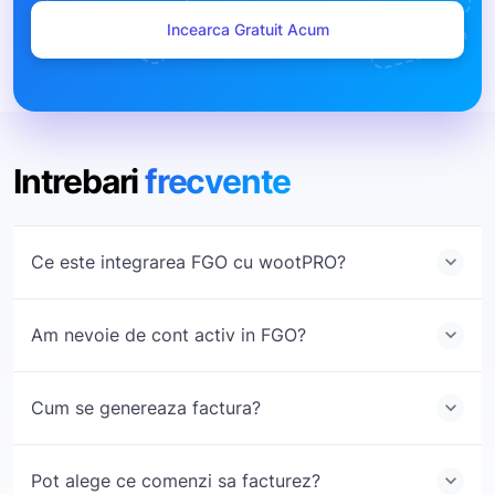
Incearca Gratuit Acum
Intrebari
frecvente
Ce este integrarea FGO cu wootPRO?
keyboard_arrow_down
Am nevoie de cont activ in FGO?
keyboard_arrow_down
Este o conexiune directa intre contul FGO si platforma
wootPRO, care iti permite sa emiti facturi automat, fara
introducerea manuala a datelor.
Cum se genereaza factura?
keyboard_arrow_down
Da, integrarea functioneaza doar cu un cont FGO valid si cu
token API activ.
Pot alege ce comenzi sa facturez?
keyboard_arrow_down
Factura se creeaza direct din pagina comenzii, cu un singur