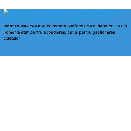
woot.ro
este cea mai inovatoare platforma de curierat online din
Romania atat pentru expedierea, cat si pentru gestionarea
coletelor
Hai in comunitatea woot.ro
Cod fiscal: RO37943223
Aplicatiile woot.ro