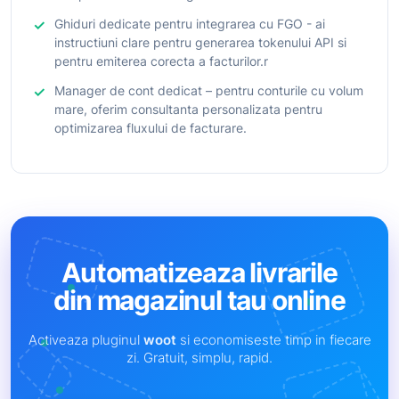
Ghiduri dedicate pentru integrarea cu FGO - ai
instructiuni clare pentru generarea tokenului API si
pentru emiterea corecta a facturilor.r
Manager de cont dedicat – pentru conturile cu volum
mare, oferim consultanta personalizata pentru
optimizarea fluxului de facturare.
Automatizeaza livrarile
din magazinul tau online
Activeaza pluginul
woot
si economiseste timp in fiecare
zi. Gratuit, simplu, rapid.