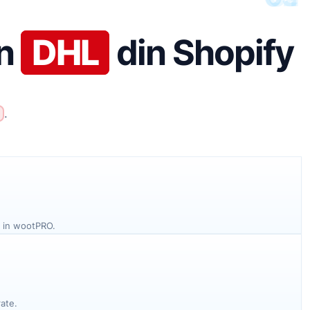
in
DHL
din Shopify
.
e in wootPRO.
rate.