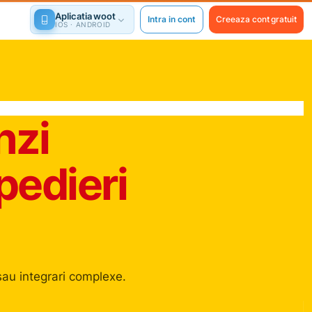
Aplicatia woot
Intra in cont
Creeaza cont gratuit
IOS · ANDROID
zi
pedieri
sau integrari complexe.