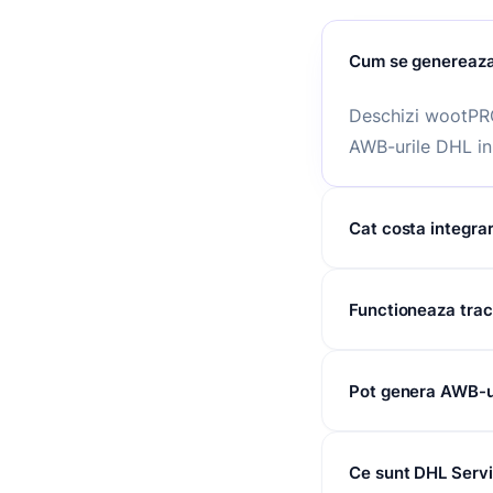
Cum se genereaza
Deschizi wootPRO,
AWB-urile DHL in 
Cat costa integra
Integrarea Shopi
Functioneaza trac
angajament de vol
Da, statusul fiec
Pot genera AWB-ur
automat de la cur
Da, procesarea in
Ce sunt DHL Servi
uri DHL ai nevoie 