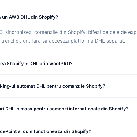
 un AWB DHL din Shopify?
 sincronizezi comenzile din Shopify, bifezi pe cele de exp
trei click-uri, fara sa accesezi platforma DHL separat.
rea Shopify + DHL prin wootPRO?
fy cu DHL prin wootPRO este gratuita, fara abonament lunar
king-ul automat DHL pentru comenzile Shopify?
um. Costurile sunt strict pentru coletele expediate prin D
arei expedieri DHL este vizibil in timp real in wootPRO, cu a
i DHL in masa pentru comenzi internationale din Shopify?
ier, fara sa accesezi site-ul DHL.
 masa este disponibila oricand, fara plafon. Generezi simu
cePoint si cum functioneaza din Shopify?
pentru comenzile din Shopify, inclusiv pentru destinatii inter