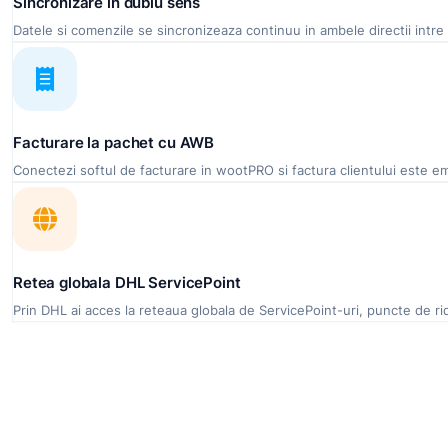
Sincronizare in dublu sens
Datele si comenzile se sincronizeaza continuu in ambele directii intre S
Facturare la pachet cu AWB
Conectezi softul de facturare in wootPRO si factura clientului este em
Retea globala DHL ServicePoint
Prin DHL ai acces la reteaua globala de ServicePoint-uri, puncte de ridic