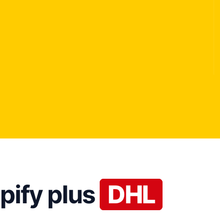
pify plus
DHL