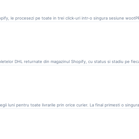
ify, le procesezi pe toate in trei click-uri intr-o singura sesiune wootP
letelor DHL returnate din magazinul Shopify, cu status si stadiu pe fiec
gii luni pentru toate livrarile prin orice curier. La final primesti o singu