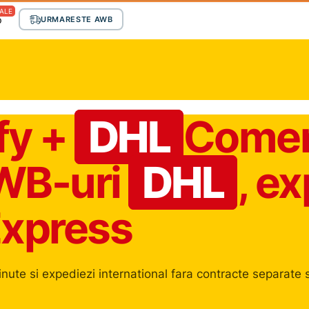
ALE
p
URMARESTE AWB
fy +
DHL
Comen
AWB-uri
DHL
, ex
Express
ute si expediezi international fara contracte separate 