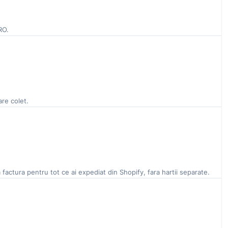
RO.
are colet.
ra factura pentru tot ce ai expediat din Shopify, fara hartii separate.