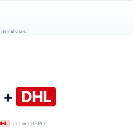
internationale.
y +
DHL
DHL
prin wootPRO.