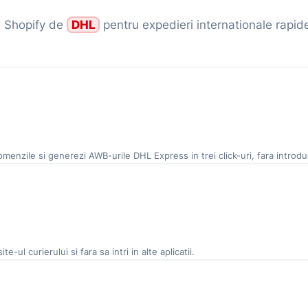
l Shopify de
DHL
pentru expedieri internationale rapid
menzile si generezi AWB-urile DHL Express in trei click-uri, fara introd
-ul curierului si fara sa intri in alte aplicatii.