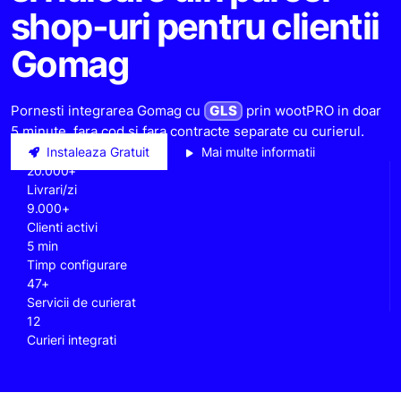
shop-uri pentru clientii
Gomag
Pornesti integrarea Gomag cu
GLS
prin wootPRO in doar
5 minute, fara cod si fara contracte separate cu curierul.
Instaleaza Gratuit
Mai multe informatii
20.000+
Livrari/zi
9.000+
Clienti activi
5 min
Timp configurare
47+
Servicii de curierat
12
Curieri integrati