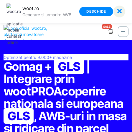
woot.ro
✕
DESCHIDE
Generare si urmarire AWB
SALE
Optimizat pentru 9.000+ magazine
Gomag +
GLS
|
Integrare prin
wootPRO
Acoperire
nationala si europeana
GLS
, AWB-uri in masa
si ridicare din parcel