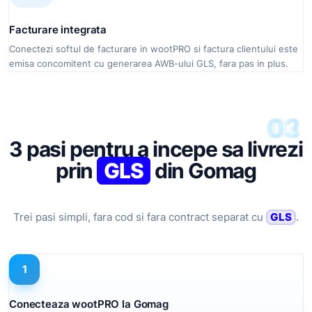
Facturare integrata
Conectezi softul de facturare in wootPRO si factura clientului este
emisa concomitent cu generarea AWB-ului GLS, fara pas in plus.
03
02
01
3 pasi pentru a incepe sa livrezi
prin
GLS
din Gomag
Trei pasi simpli, fara cod si fara contract separat cu
GLS
.
1
Conecteaza wootPRO la Gomag