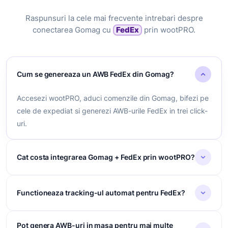
Raspunsuri la cele mai frecvente intrebari despre
conectarea Gomag cu
FedEx
prin wootPRO.
Cum se genereaza un AWB FedEx din Gomag?
Accesezi wootPRO, aduci comenzile din Gomag, bifezi pe
cele de expediat si generezi AWB-urile FedEx in trei click-
uri.
Cat costa integrarea Gomag + FedEx prin wootPRO?
Integrarea este gratuita, fara abonament lunar si fara
Functioneaza tracking-ul automat pentru FedEx?
obligatie de volum. Platesti exclusiv pe colet expediat prin
FedEx, fara contracte distincte.
Da, statusul expedierilor FedEx vine in timp real in
Pot genera AWB-uri in masa pentru mai multe