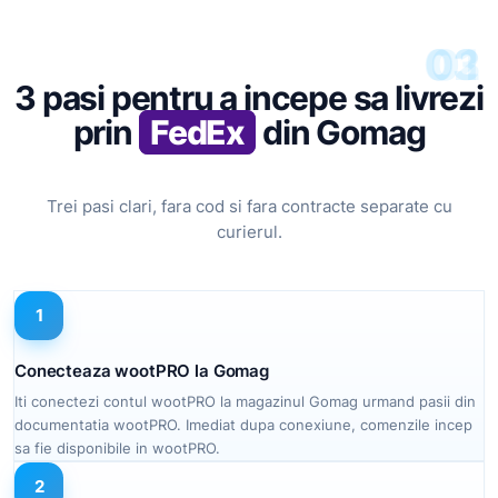
03
02
01
3 pasi pentru a incepe sa livrezi
prin
FedEx
din Gomag
Trei pasi clari, fara cod si fara contracte separate cu
curierul.
1
Conecteaza wootPRO la Gomag
Iti conectezi contul wootPRO la magazinul Gomag urmand pasii din
documentatia wootPRO. Imediat dupa conexiune, comenzile incep
sa fie disponibile in wootPRO.
2