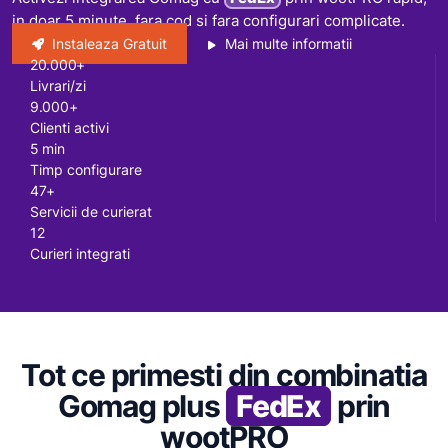
in doar 5 minute, fara cod si fara configurari complicate.
Instaleaza Gratuit
Mai multe informatii
20.000+
Livrari/zi
9.000+
Clienti activi
5 min
Timp configurare
47+
Servicii de curierat
12
Curieri integrati
Tot ce primesti din combinatia
Gomag plus
FedEx
prin
wootPRO