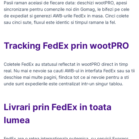
Pasii raman aceiasi de fiecare data: deschizi wootPRO, apesi
sincronizare pentru comenzile noi din Gomag, le bifezi pe cele
de expediat si generezi AWB-urile FedEx in masa. Cinci colete
sau cinci sute, fluxul este identic si timpul ramane la fel.
Tracking FedEx prin wootPRO
Coletele FedEx au statusul reflectat in wootPRO direct in timp
real. Nu mai e nevoie sa cauti AWB-ul in interfata FedEx sau sa tii
deschise mai multe pagini, fiindca tot ce ai nevoie pentru a sti
unde sunt expedierile este centralizat intr-un singur tablou.
Livrari prin FedEx in toata
lumea
FedEx are o retea internationala puternica, cu servicii Express