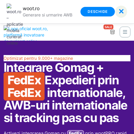
woot.ro
✕
DESCHIDE
Generare si urmarire AWB
SALE
Optimizat pentru 9.000+ magazine
Integrare Gomag +
FedEx
Expedieri prin
FedEx
internationale,
AWB-uri internationale
si tracking pas cu pas
Activezi integrarea Gomag cu
FedEx
prin wootPRO rapid,