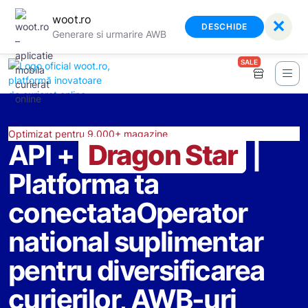
woot.ro
✕
DESCHIDE
Generare si urmarire AWB
SALE
Optimizat pentru 9.000+ magazine
API +
Dragon Star
|
Platforma ta
conectata
Operator
national suplimentar
pentru diversificarea
curierilor, AWB-uri