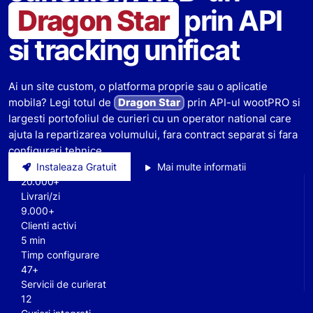
Dragon Star
prin API
si tracking unificat
Ai un site custom, o platforma proprie sau o aplicatie
mobila? Legi totul de
Dragon Star
prin API-ul wootPRO si
largesti portofoliul de curieri cu un operator national care
ajuta la repartizarea volumului, fara contract separat si fara
configurari tehnice.
Instaleaza Gratuit
Mai multe informatii
20.000+
Livrari/zi
9.000+
Clienti activi
5 min
Timp configurare
47+
Servicii de curierat
12