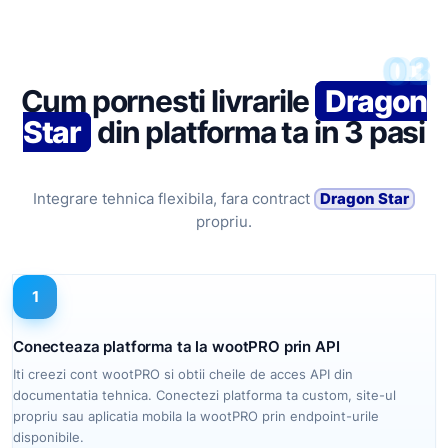
03
02
01
Cum pornesti livrarile
Dragon
Star
din platforma ta in 3 pasi
Integrare tehnica flexibila, fara contract
Dragon Star
propriu.
1
Conecteaza platforma ta la wootPRO prin API
Iti creezi cont wootPRO si obtii cheile de acces API din
documentatia tehnica. Conectezi platforma ta custom, site-ul
propriu sau aplicatia mobila la wootPRO prin endpoint-urile
disponibile.