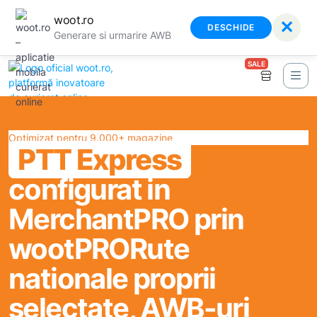
woot.ro
✕
DESCHIDE
Generare si urmarire AWB
SALE
Optimizat pentru 9.000+ magazine
PTT Express
configurat in
MerchantPRO prin
wootPRO
Rute
nationale proprii
selectate, AWB-uri