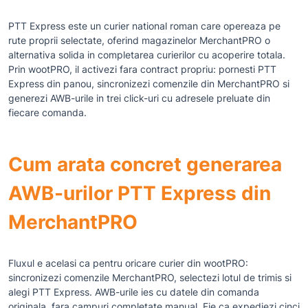
PTT Express este un curier national roman care opereaza pe
rute proprii selectate, oferind magazinelor MerchantPRO o
alternativa solida in completarea curierilor cu acoperire totala.
Prin wootPRO, il activezi fara contract propriu: pornesti PTT
Express din panou, sincronizezi comenzile din MerchantPRO si
generezi AWB-urile in trei click-uri cu adresele preluate din
fiecare comanda.
Cum arata concret generarea
AWB-urilor PTT Express din
MerchantPRO
Fluxul e acelasi ca pentru oricare curier din wootPRO:
sincronizezi comenzile MerchantPRO, selectezi lotul de trimis si
alegi PTT Express. AWB-urile ies cu datele din comanda
originala, fara campuri completate manual. Fie ca expediezi cinci