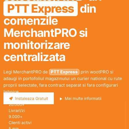
PTT Express
din
comenzile
MerchantPRO si
monitorizare
centralizata
Legi MerchantPRO de
PTT Express
prin wootPRO si
adaugi in portofoliul magazinului un curier national cu rute
proprii selectate, fara contract separat si fara configurari
tehnice.
Instaleaza Gratuit
Mai multe informatii
20.000+
Livrari/zi
9.000+
Clienti activi
5 min