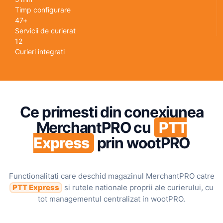
Timp configurare
47+
Servicii de curierat
12
Curieri integrati
Ce primesti din conexiunea
MerchantPRO cu
PTT
Express
prin wootPRO
Functionalitati care deschid magazinul MerchantPRO catre
PTT Express
si rutele nationale proprii ale curierului, cu
tot managementul centralizat in wootPRO.