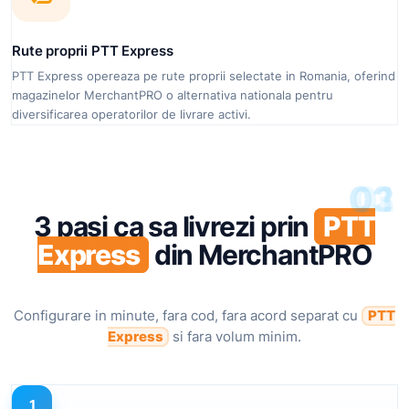
Rute proprii PTT Express
PTT Express opereaza pe rute proprii selectate in Romania, oferind
magazinelor MerchantPRO o alternativa nationala pentru
diversificarea operatorilor de livrare activi.
03
02
01
3 pasi ca sa livrezi prin
PTT
Express
din MerchantPRO
Configurare in minute, fara cod, fara acord separat cu
PTT
Express
si fara volum minim.
1