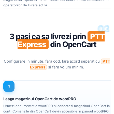
operatorilor de livrare activi.
03
02
01
3 pasi ca sa livrezi prin
PTT
Express
din OpenCart
Configurare in minute, fara cod, fara acord separat cu
PTT
Express
si fara volum minim.
1
Leaga magazinul OpenCart de wootPRO
Urmezi documentatia wootPRO si conectezi magazinul OpenCart la
cont. Comenzile din OpenCart devin accesibile in panoul wootPRO