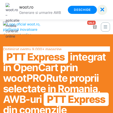
woot.ro
✕
DESCHIDE
Generare si urmarire AWB
SALE
Optimizat pentru 9.000+ magazine
PTT Express
integrat
in OpenCart prin
wootPRO
Rute proprii
selectate in Romania,
AWB-uri
PTT Express
din comenzile