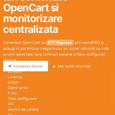
OpenCart si
monitorizare
centralizata
Conectezi OpenCart cu
PTT Express
prin wootPRO si
adaugi in portofoliul magazinului un curier national cu rute
proprii selectate, fara contract separat si fara configurari
tehnice.
Instaleaza Gratuit
Mai multe informatii
20.000+
Livrari/zi
9.000+
Clienti activi
5 min
Timp configurare
47+
Servicii de curierat
12