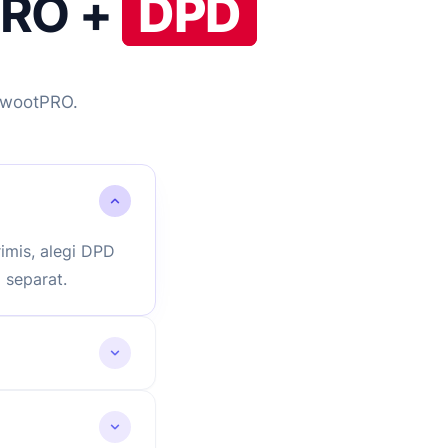
tPRO +
DPD
 wootPRO.
imis, alegi DPD
D separat.
ntre
tuate prin DPD.