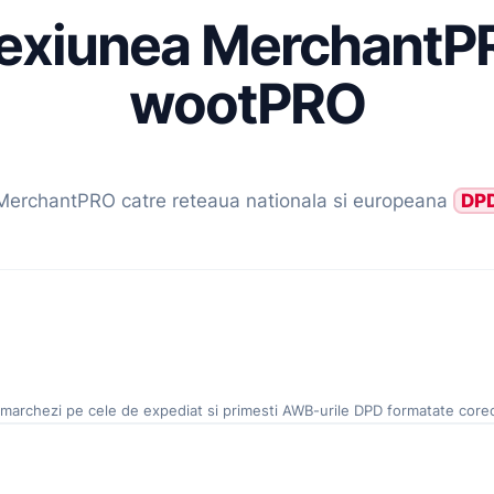
onexiunea Merchant
wootPRO
l MerchantPRO catre reteaua nationala si europeana
DP
chezi pe cele de expediat si primesti AWB-urile DPD formatate corect i