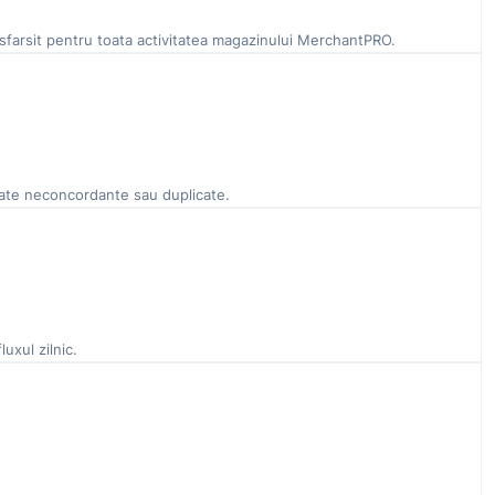
a sfarsit pentru toata activitatea magazinului MerchantPRO.
date neconcordante sau duplicate.
uxul zilnic.