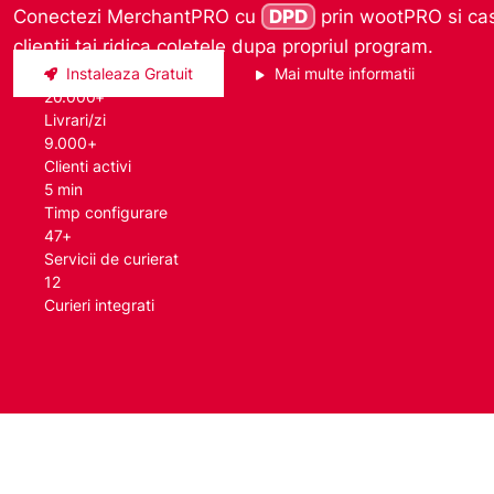
Conectezi MerchantPRO cu
DPD
prin wootPRO si cast
clientii tai ridica coletele dupa propriul program.
Instaleaza Gratuit
Mai multe informatii
20.000+
Livrari/zi
9.000+
Clienti activi
5 min
Timp configurare
47+
Servicii de curierat
12
Curieri integrati