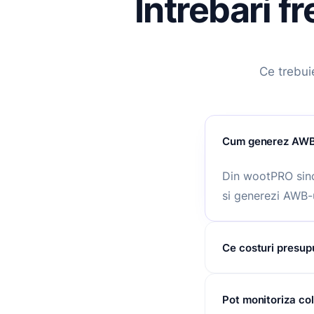
Intrebari 
Ce trebui
Cum generez AWB-
Din wootPRO sinc
si generezi AWB-u
Ce costuri presu
Nu exista taxa d
Pot monitoriza co
MerchantPRO si D