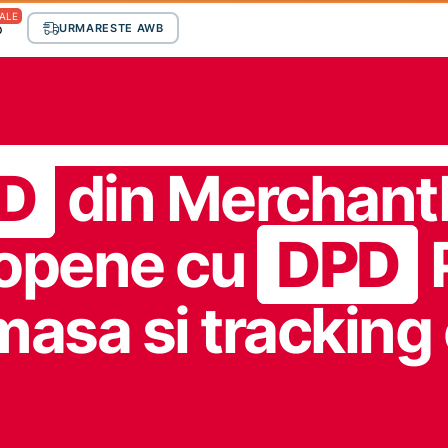
ALE
p
URMARESTE AWB
D
din Merchan
ropene cu
DPD
masa si tracking 