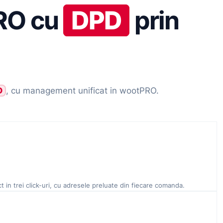
PRO cu
DPD
prin
D
, cu management unificat in wootPRO.
n trei click-uri, cu adresele preluate din fiecare comanda.