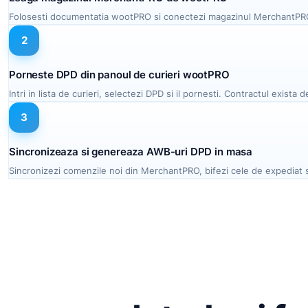
Folosesti documentatia wootPRO si conectezi magazinul MerchantPRO 
2
Porneste DPD din panoul de curieri wootPRO
Intri in lista de curieri, selectezi DPD si il pornesti. Contractul exis
3
Sincronizeaza si genereaza AWB-uri DPD in masa
Sincronizezi comenzile noi din MerchantPRO, bifezi cele de expediat si