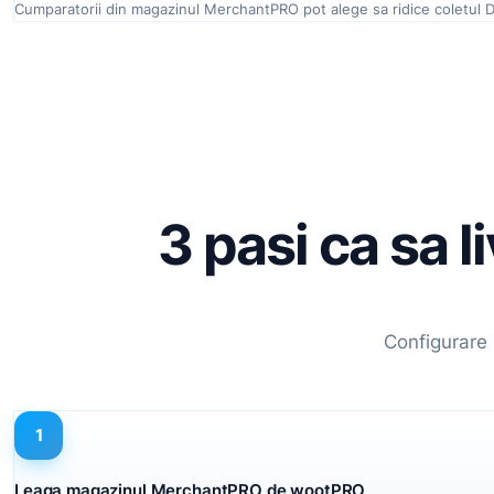
Cumparatorii din magazinul MerchantPRO pot alege sa ridice coletul D
3 pasi ca sa l
Configurare 
1
Leaga magazinul MerchantPRO de wootPRO