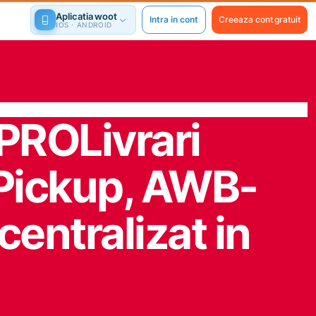
Aplicatia woot
Intra in cont
Creeaza cont gratuit
IOS · ANDROID
tPRO
Livrari
Pickup, AWB-
centralizat in