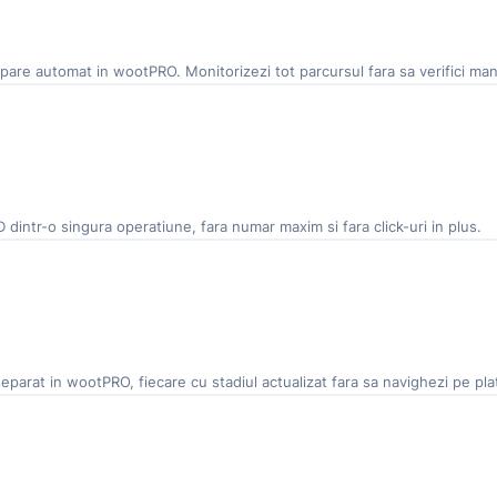
D apare automat in wootPRO. Monitorizezi tot parcursul fara sa verifici m
dintr-o singura operatiune, fara numar maxim si fara click-uri in plus.
arat in wootPRO, fiecare cu stadiul actualizat fara sa navighezi pe plat