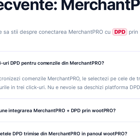
frecvente: Merchan
e sa stii despre conectarea MerchantPRO cu
DPD
prin
uri DPD pentru comenzile din MerchantPRO?
ronizezi comenzile MerchantPRO, le selectezi pe cele de tr
rile in trei click-uri. Nu e nevoie sa deschizi platforma DP
pune integrarea MerchantPRO + DPD prin wootPRO?
e activare, abonament sau prag minim de colete. Legatura i
letele DPD trimise din MerchantPRO in panoul wootPRO?
PD prin wootPRO e gratuita, platesti doar expedierile efec