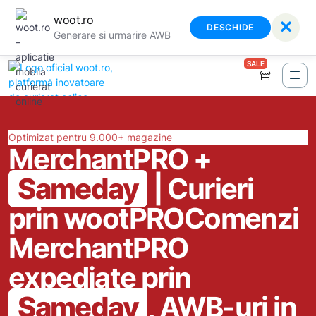
woot.ro
✕
DESCHIDE
Generare si urmarire AWB
SALE
Optimizat pentru 9.000+ magazine
MerchantPRO +
Sameday
| Curieri
prin wootPRO
Comenzi
MerchantPRO
expediate prin
Sameday
, AWB-uri in