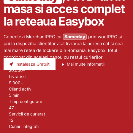
masa si acces complet
la reteaua Easybox
Conectezi MerchantPRO cu
Sameday
prin wootPRO si
pui la dispozitia clientilor atat livrarea la adresa cat si cea
mai mare retea de lockere din Romania, Easybox, totul
coordonat din acelasi panou cu restul curierilor.
Instaleaza Gratuit
Mai multe informatii
20.000+
Livrari/zi
9.000+
Clienti activi
5 min
Timp configurare
47+
Servicii de curierat
12
Curieri integrati