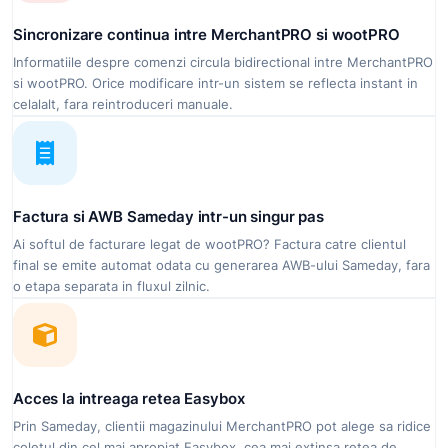
Sincronizare continua intre MerchantPRO si wootPRO
Informatiile despre comenzi circula bidirectional intre MerchantPRO
si wootPRO. Orice modificare intr-un sistem se reflecta instant in
celalalt, fara reintroduceri manuale.
Factura si AWB Sameday intr-un singur pas
Ai softul de facturare legat de wootPRO? Factura catre clientul
final se emite automat odata cu generarea AWB-ului Sameday, fara
o etapa separata in fluxul zilnic.
Acces la intreaga retea Easybox
Prin Sameday, clientii magazinului MerchantPRO pot alege sa ridice
coletul din cel mai apropiat Easybox, cea mai extinsa retea de