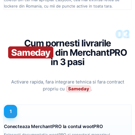
lockere din Romania, cu mii de puncte active in toata tara.
03
02
01
Cum pornesti livrarile
Sameday
din MerchantPRO
in 3 pasi
Activare rapida, fara integrare tehnica si fara contract
propriu cu
Sameday
.
1
Conecteaza MerchantPRO la contul wootPRO
Folosesti documentatia wootPRO si conectezi magazinul