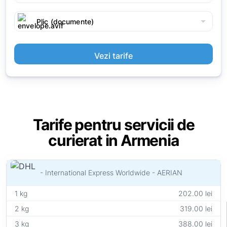
arrow_drop_down
Plic (documente)
Vezi tarife
Tarife pentru servicii de
curierat in Armenia
- International Express Worldwide - AERIAN
1 kg
202.00 lei
2 kg
319.00 lei
3 kg
388.00 lei