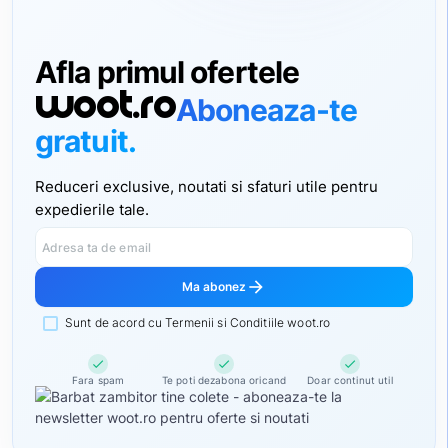
Afla primul ofertele
woot.ro
Aboneaza-te
gratuit.
Reduceri exclusive, noutati si sfaturi utile pentru
expedierile tale.
Adresa ta de email
arrow_forward
Ma abonez
Sunt de acord cu Termenii si Conditiile woot.ro
check
check
check
Fara spam
Te poti dezabona oricand
Doar continut util