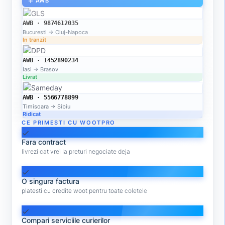
AWB
add
AWB · 9874612035
Bucuresti → Cluj-Napoca
In tranzit
AWB · 1452890234
Iasi → Brasov
Livrat
AWB · 5566778899
Timisoara → Sibiu
Ridicat
CE PRIMESTI CU WOOTPRO
check
Fara contract
livrezi cat vrei la preturi negociate deja
check
O singura factura
platesti cu credite woot pentru toate coletele
check
Compari serviciile curierilor