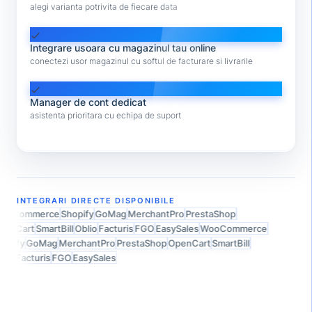
alegi varianta potrivita de fiecare data
check
Integrare usoara cu magazinul tau online
conectezi usor magazinul cu softul de facturare si livrarile
check
Manager de cont dedicat
asistenta prioritara cu echipa de suport
INTEGRARI DIRECTE DISPONIBILE
ooCommerce
Shopify
GoMag
MerchantPro
PrestaShop
enCart
SmartBill
Oblio
Facturis
FGO
EasySales
WooCommerce
opify
GoMag
MerchantPro
PrestaShop
OpenCart
SmartBill
lio
Facturis
FGO
EasySales