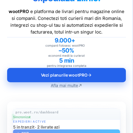
wootPRO
e platforma de livrari pentru magazine online
si companii. Conectezi toti curierii mari din Romania,
integrezi cu shop-ul tau si automatizezi expedierile si
facturarea, totul intr-un singur loc.
9.000+
companii folosesc wootPRO
–50%
economii medii la curierat
5 min
pentru integrarea completa
Vezi planurile wootPRO
arrow_forward
Afla mai multe
north_east
pro.woot.ro/dashboard
Sincronizat
EXPEDIERI ACTIVE
5 in tranzit · 2 livrate azi