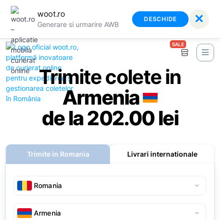
woot.ro
✕
DESCHIDE
Generare si urmarire AWB
SALE
Trimite colete in
Armenia
de la 202.00 lei
Trimite in Romania
Livrari internationale
arrow_drop_down
arrow_drop_down