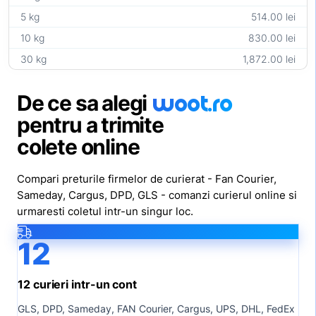
5 kg
514.00 lei
10 kg
830.00 lei
30 kg
1,872.00 lei
woot
.ro
De ce sa alegi
pentru a trimite
colete online
Compari preturile firmelor de curierat - Fan Courier,
Sameday, Cargus, DPD, GLS - comanzi curierul online si
urmaresti coletul intr-un singur loc.
12
12 curieri intr-un cont
GLS, DPD, Sameday, FAN Courier, Cargus, UPS, DHL, FedEx