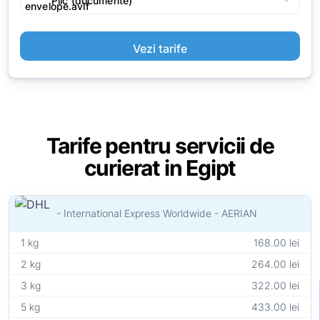
arrow_drop_down
Plic (documente)
Vezi tarife
Tarife pentru servicii de
curierat in Egipt
- International Express Worldwide - AERIAN
1 kg
168.00 lei
2 kg
264.00 lei
3 kg
322.00 lei
5 kg
433.00 lei