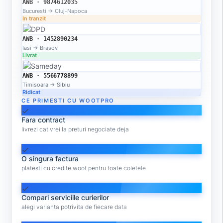
AWB · 9874612035
Bucuresti → Cluj-Napoca
In tranzit
AWB · 1452890234
Iasi → Brasov
Livrat
AWB · 5566778899
Timisoara → Sibiu
Ridicat
CE PRIMESTI CU WOOTPRO
check
Fara contract
livrezi cat vrei la preturi negociate deja
check
O singura factura
platesti cu credite woot pentru toate coletele
check
Compari serviciile curierilor
alegi varianta potrivita de fiecare data