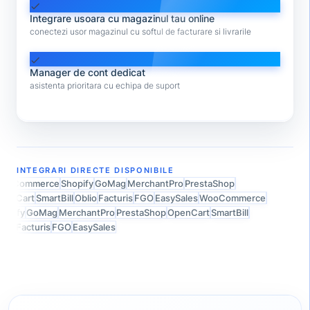
check
Integrare usoara cu magazinul tau online
conectezi usor magazinul cu softul de facturare si livrarile
check
Manager de cont dedicat
asistenta prioritara cu echipa de suport
INTEGRARI DIRECTE DISPONIBILE
ooCommerce
Shopify
GoMag
MerchantPro
PrestaShop
enCart
SmartBill
Oblio
Facturis
FGO
EasySales
WooCommerce
opify
GoMag
MerchantPro
PrestaShop
OpenCart
SmartBill
lio
Facturis
FGO
EasySales