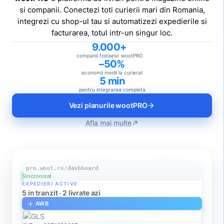
si companii. Conectezi toti curierii mari din Romania,
integrezi cu shop-ul tau si automatizezi expedierile si
facturarea, totul intr-un singur loc.
9.000+
companii folosesc wootPRO
–50%
economii medii la curierat
5 min
pentru integrarea completa
Vezi planurile wootPRO
arrow_forward
Afla mai multe
north_east
pro.woot.ro/dashboard
Sincronizat
EXPEDIERI ACTIVE
5 in tranzit · 2 livrate azi
AWB
add