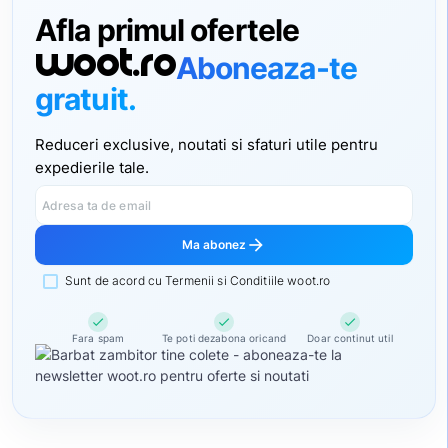
Afla primul ofertele
woot.ro
Aboneaza-te
gratuit.
Reduceri exclusive, noutati si sfaturi utile pentru
expedierile tale.
Adresa ta de email
arrow_forward
Ma abonez
Sunt de acord cu Termenii si Conditiile woot.ro
check
check
check
Fara spam
Te poti dezabona oricand
Doar continut util