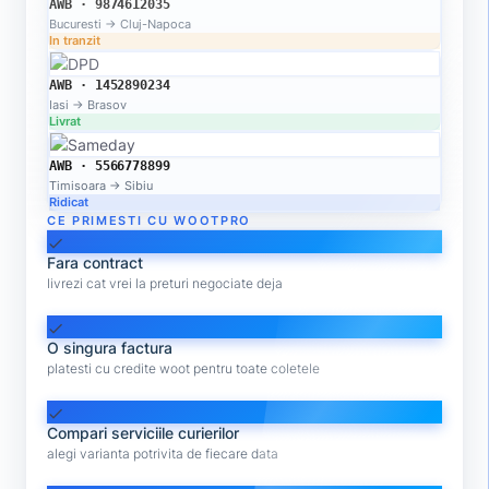
AWB · 9874612035
Bucuresti → Cluj-Napoca
In tranzit
AWB · 1452890234
Iasi → Brasov
Livrat
AWB · 5566778899
Timisoara → Sibiu
Ridicat
CE PRIMESTI CU WOOTPRO
check
Fara contract
livrezi cat vrei la preturi negociate deja
check
O singura factura
platesti cu credite woot pentru toate coletele
check
Compari serviciile curierilor
alegi varianta potrivita de fiecare data