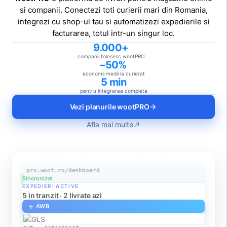
si companii. Conectezi toti curierii mari din Romania,
integrezi cu shop-ul tau si automatizezi expedierile si
facturarea, totul intr-un singur loc.
9.000+
companii folosesc wootPRO
–50%
economii medii la curierat
5 min
pentru integrarea completa
Vezi planurile wootPRO
arrow_forward
Afla mai multe
north_east
pro.woot.ro/dashboard
Sincronizat
EXPEDIERI ACTIVE
5 in tranzit · 2 livrate azi
AWB
add