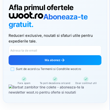
Afla primul ofertele
woot.ro
Aboneaza-te
gratuit.
Reduceri exclusive, noutati si sfaturi utile pentru
expedierile tale.
Adresa ta de email
arrow_forward
Ma abonez
Sunt de acord cu Termenii si Conditiile woot.ro
check
check
check
Fara spam
Te poti dezabona oricand
Doar continut util