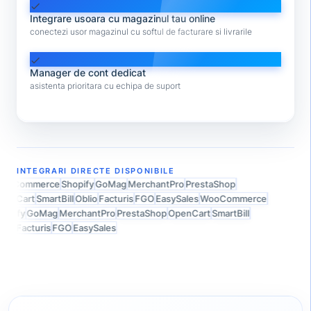
check
Integrare usoara cu magazinul tau online
conectezi usor magazinul cu softul de facturare si livrarile
check
Manager de cont dedicat
asistenta prioritara cu echipa de suport
INTEGRARI DIRECTE DISPONIBILE
ooCommerce
Shopify
GoMag
MerchantPro
PrestaShop
enCart
SmartBill
Oblio
Facturis
FGO
EasySales
WooCommerce
opify
GoMag
MerchantPro
PrestaShop
OpenCart
SmartBill
lio
Facturis
FGO
EasySales