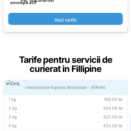
arrow_drop_down
Plic (documente)
Vezi tarife
Tarife pentru servicii de
curierat in Fillipine
- International Express Worldwide - AERIAN
1 kg
168.00 lei
2 kg
264.00 lei
3 kg
322.00 lei
5 kg
433.00 lei