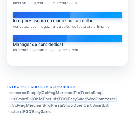
alegi varianta potrivita de fiecare data
check
Integrare usoara cu magazinul tau online
conectezi usor magazinul cu softul de facturare si livrarile
check
Manager de cont dedicat
asistenta prioritara cu echipa de suport
INTEGRARI DIRECTE DISPONIBILE
ooCommerce
Shopify
GoMag
MerchantPro
PrestaShop
penCart
SmartBill
Oblio
Facturis
FGO
EasySales
WooCommerce
opify
GoMag
MerchantPro
PrestaShop
OpenCart
SmartBill
lio
Facturis
FGO
EasySales