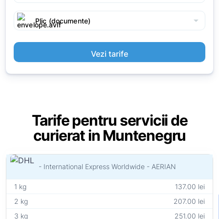
arrow_drop_down
Plic (documente)
Vezi tarife
Tarife pentru servicii de
curierat in Muntenegru
- International Express Worldwide - AERIAN
1 kg
137.00 lei
2 kg
207.00 lei
3 kg
251.00 lei