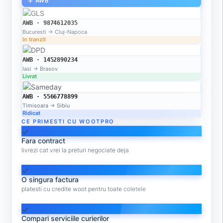
AWB
add
AWB · 9874612035
Bucuresti → Cluj-Napoca
In tranzit
AWB · 1452890234
Iasi → Brasov
Livrat
AWB · 5566778899
Timisoara → Sibiu
Ridicat
CE PRIMESTI CU WOOTPRO
check
Fara contract
livrezi cat vrei la preturi negociate deja
check
O singura factura
platesti cu credite woot pentru toate coletele
check
Compari serviciile curierilor