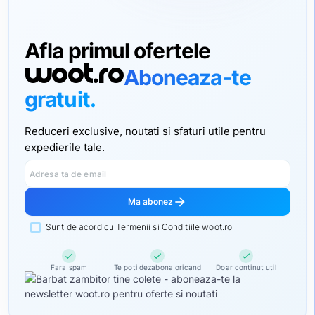
Afla primul ofertele
woot.ro
Aboneaza-te
gratuit.
Reduceri exclusive, noutati si sfaturi utile pentru
expedierile tale.
Adresa ta de email
arrow_forward
Ma abonez
Sunt de acord cu Termenii si Conditiile woot.ro
check
check
check
Fara spam
Te poti dezabona oricand
Doar continut util