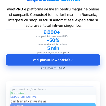
wootPRO
e platforma de livrari pentru magazine online
si companii. Conectezi toti curierii mari din Romania,
integrezi cu shop-ul tau si automatizezi expedierile si
facturarea, totul intr-un singur loc.
9.000+
companii folosesc wootPRO
–50%
economii medii la curierat
5 min
pentru integrarea completa
Vezi planurile wootPRO
arrow_forward
Afla mai multe
north_east
pro.woot.ro/dashboard
Sincronizat
EXPEDIERI ACTIVE
5 in tranzit · 2 livrate azi