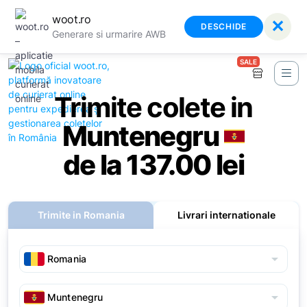
woot.ro
✕
DESCHIDE
Generare si urmarire AWB
SALE
Trimite colete in
Muntenegru
de la 137.00 lei
Trimite in Romania
Livrari internationale
arrow_drop_down
arrow_drop_down