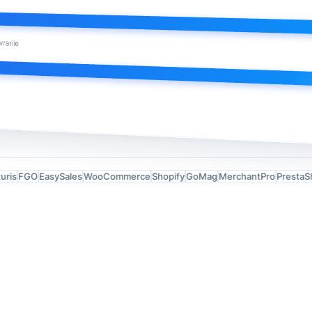
vrarile
FGO
EasySales
WooCommerce
Shopify
GoMag
MerchantPro
PrestaShop