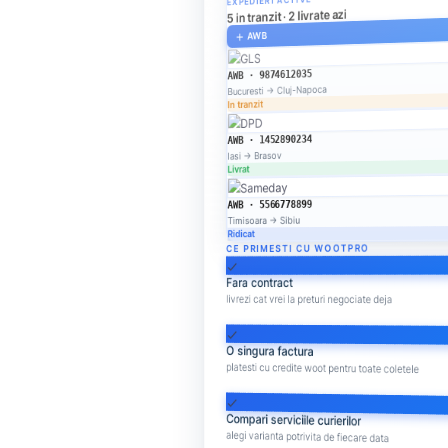
EXPEDIERI ACTIVE
5 in tranzit · 2 livrate azi
AWB
add
AWB · 9874612035
Bucuresti → Cluj-Napoca
In tranzit
AWB · 1452890234
Iasi → Brasov
Livrat
AWB · 5566778899
Timisoara → Sibiu
Ridicat
CE PRIMESTI CU WOOTPRO
check
Fara contract
livrezi cat vrei la preturi negociate deja
check
O singura factura
platesti cu credite woot pentru toate coletele
check
Compari serviciile curierilor
alegi varianta potrivita de fiecare data