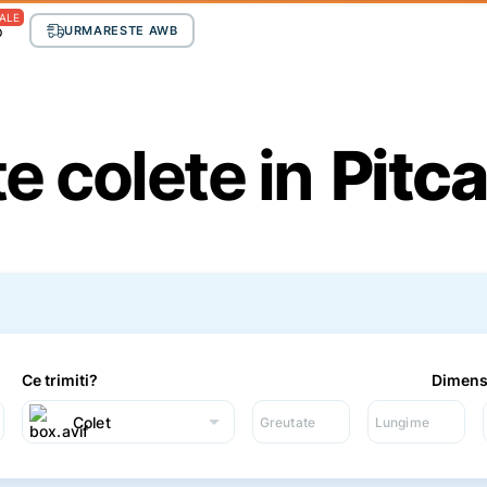
ALE
p
URMARESTE AWB
te colete in
Pitca
Ce trimiti?
Dimens
arrow_drop_down
Colet
Greutate
Lungime