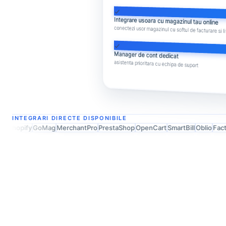
check
Integrare usoara cu magazinul tau online
conectezi usor magazinul cu softul de facturare si li
check
Manager de cont dedicat
asistenta prioritara cu echipa de suport
INTEGRARI DIRECTE DISPONIBILE
hopify
GoMag
MerchantPro
PrestaShop
OpenCart
SmartBill
Oblio
Facturis