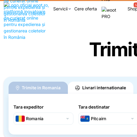
S
Servicii
Cere oferta
Sho
keyboard_arrow_down
Trimi
Trimite in Romania
Livrari internationale
Tara expeditor
Tara destinatar
arrow_drop_down
arrow_drop_down