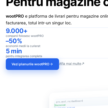
Pentru magazine o
wootPRO
e platforma de livrari pentru magazine onlin
facturarea, totul intr-un singur loc.
9.000+
companii folosesc wootPRO
–50%
economii medii la curierat
5 min
pentru integrarea completa
Afla mai multe
Vezi planurile wootPRO
north_east
arrow_forward
pro.woot.ro/dashboard
Sincronizat