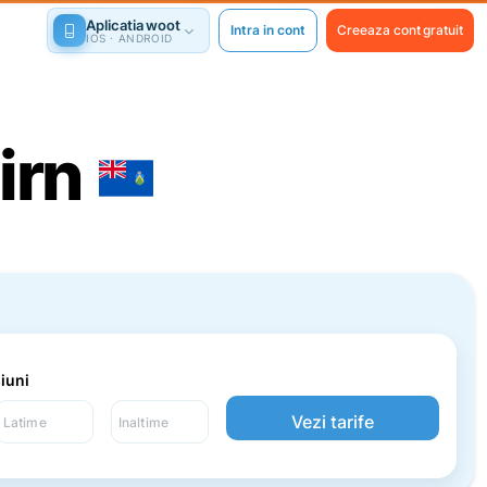
Aplicatia woot
Intra in cont
Creeaza cont gratuit
IOS · ANDROID
irn
iuni
Action
Vezi tarife
Latime
Inaltime