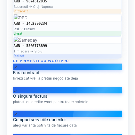
AWB · 9874612035
Bucuresti → Cluj-Napoca
In tranzit
AWB · 1452890234
Iasi → Brasov
Livrat
AWB · 5566778899
Timisoara → Sibiu
Ridicat
CE PRIMESTI CU WOOTPRO
check
Fara contract
livrezi cat vrei la preturi negociate deja
check
O singura factura
platesti cu credite woot pentru toate coletele
check
Compari serviciile curierilor
alegi varianta potrivita de fiecare data