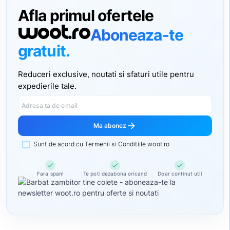
Afla primul ofertele
woot.ro
Aboneaza-te
gratuit.
Reduceri exclusive, noutati si sfaturi utile pentru
expedierile tale.
Adresa ta de email
arrow_forward
Ma abonez
Sunt de acord cu Termenii si Conditiile woot.ro
check
check
check
Fara spam
Te poti dezabona oricand
Doar continut util