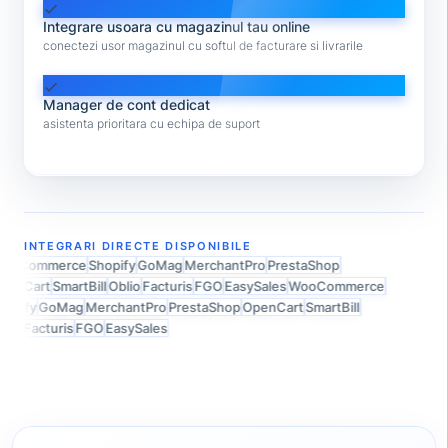
check
Integrare usoara cu magazinul tau online
conectezi usor magazinul cu softul de facturare si livrarile
check
Manager de cont dedicat
asistenta prioritara cu echipa de suport
INTEGRARI DIRECTE DISPONIBILE
ooCommerce
Shopify
GoMag
MerchantPro
PrestaShop
enCart
SmartBill
Oblio
Facturis
FGO
EasySales
WooCommerce
opify
GoMag
MerchantPro
PrestaShop
OpenCart
SmartBill
lio
Facturis
FGO
EasySales