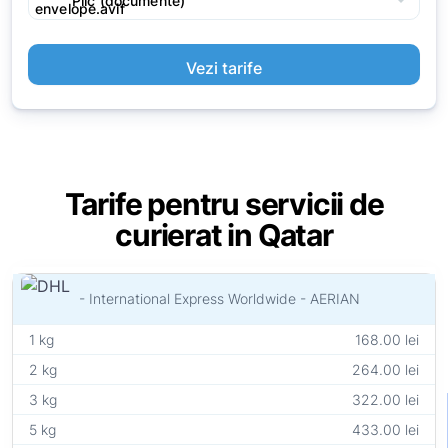
arrow_drop_down
Plic (documente)
Vezi tarife
Tarife pentru servicii de
curierat in Qatar
- International Express Worldwide - AERIAN
1 kg
168.00 lei
2 kg
264.00 lei
3 kg
322.00 lei
5 kg
433.00 lei