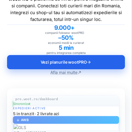
si companii. Conectezi toti curierii mari din Romania,
integrezi cu shop-ul tau si automatizezi expedierile si
facturarea, totul intr-un singur loc.
9.000+
companii folosesc wootPRO
–50%
economii medii la curierat
5 min
pentru integrarea completa
Vezi planurile wootPRO
arrow_forward
Afla mai multe
north_east
pro.woot.ro/dashboard
Sincronizat
EXPEDIERI ACTIVE
5 in tranzit · 2 livrate azi
AWB
add