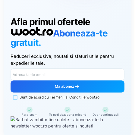
Afla primul ofertele
woot.ro
Aboneaza-te
gratuit.
Reduceri exclusive, noutati si sfaturi utile pentru
expedierile tale.
Adresa ta de email
arrow_forward
Ma abonez
Sunt de acord cu Termenii si Conditiile woot.ro
check
check
check
Fara spam
Te poti dezabona oricand
Doar continut util