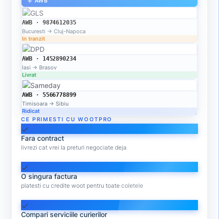
AWB
add
AWB · 9874612035
Bucuresti → Cluj-Napoca
In tranzit
AWB · 1452890234
Iasi → Brasov
Livrat
AWB · 5566778899
Timisoara → Sibiu
Ridicat
CE PRIMESTI CU WOOTPRO
check
Fara contract
livrezi cat vrei la preturi negociate deja
check
O singura factura
platesti cu credite woot pentru toate coletele
check
Compari serviciile curierilor