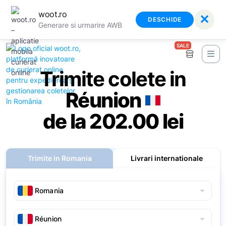
woot.ro
✕
DESCHIDE
Generare si urmarire AWB
SALE
Trimite colete in
Réunion
de la 202.00 lei
Trimite in Romania
Livrari internationale
arrow_drop_down
arrow_drop_down