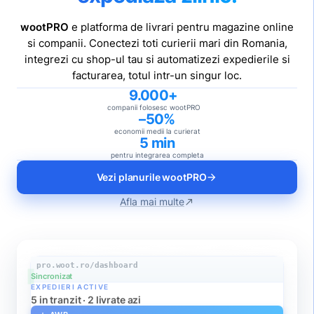
wootPRO
e platforma de livrari pentru magazine online
si companii. Conectezi toti curierii mari din Romania,
integrezi cu shop-ul tau si automatizezi expedierile si
facturarea, totul intr-un singur loc.
9.000+
companii folosesc wootPRO
–50%
economii medii la curierat
5 min
pentru integrarea completa
Vezi planurile wootPRO
arrow_forward
Afla mai multe
north_east
pro.woot.ro/dashboard
Sincronizat
EXPEDIERI ACTIVE
5 in tranzit · 2 livrate azi