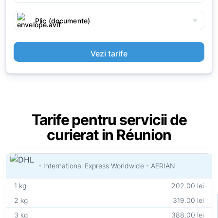
arrow_drop_down
Plic (documente)
Vezi tarife
Tarife pentru servicii de
curierat in Réunion
- International Express Worldwide - AERIAN
1 kg
202.00 lei
2 kg
319.00 lei
3 kg
388.00 lei