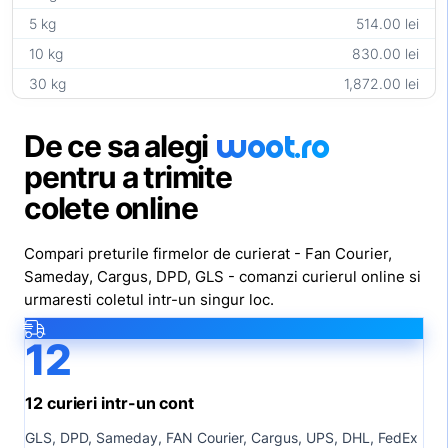
5 kg
514.00 lei
10 kg
830.00 lei
30 kg
1,872.00 lei
woot
.ro
De ce sa alegi
pentru a trimite
colete online
Compari preturile firmelor de curierat - Fan Courier,
Sameday, Cargus, DPD, GLS - comanzi curierul online si
urmaresti coletul intr-un singur loc.
12
12 curieri intr-un cont
GLS, DPD, Sameday, FAN Courier, Cargus, UPS, DHL, FedEx