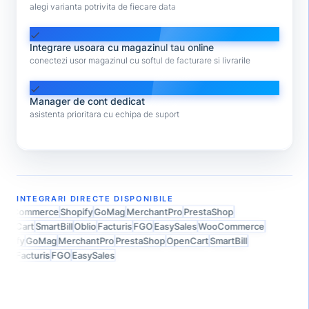
alegi varianta potrivita de fiecare data
check
Integrare usoara cu magazinul tau online
conectezi usor magazinul cu softul de facturare si livrarile
check
Manager de cont dedicat
asistenta prioritara cu echipa de suport
INTEGRARI DIRECTE DISPONIBILE
ooCommerce
Shopify
GoMag
MerchantPro
PrestaShop
enCart
SmartBill
Oblio
Facturis
FGO
EasySales
WooCommerce
opify
GoMag
MerchantPro
PrestaShop
OpenCart
SmartBill
lio
Facturis
FGO
EasySales