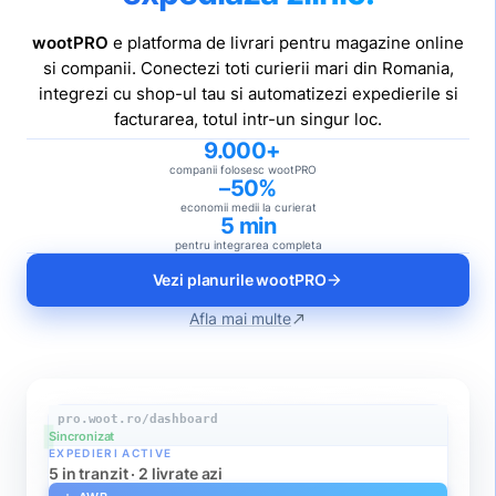
wootPRO
e platforma de livrari pentru magazine online
si companii. Conectezi toti curierii mari din Romania,
integrezi cu shop-ul tau si automatizezi expedierile si
facturarea, totul intr-un singur loc.
9.000+
companii folosesc wootPRO
–50%
economii medii la curierat
5 min
pentru integrarea completa
Vezi planurile wootPRO
arrow_forward
Afla mai multe
north_east
pro.woot.ro/dashboard
Sincronizat
EXPEDIERI ACTIVE
5 in tranzit · 2 livrate azi