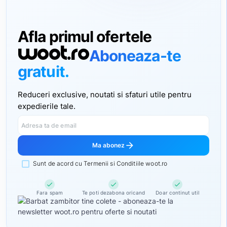
Afla primul ofertele
woot.ro
Aboneaza-te
gratuit.
Reduceri exclusive, noutati si sfaturi utile pentru
expedierile tale.
Adresa ta de email
arrow_forward
Ma abonez
Sunt de acord cu Termenii si Conditiile woot.ro
check
check
check
Fara spam
Te poti dezabona oricand
Doar continut util