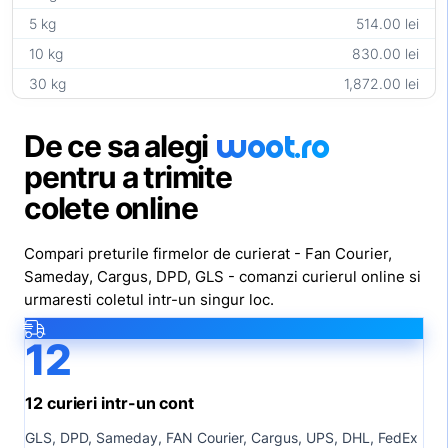
5 kg
514.00 lei
10 kg
830.00 lei
30 kg
1,872.00 lei
woot
.ro
De ce sa alegi
pentru a trimite
colete online
Compari preturile firmelor de curierat - Fan Courier,
Sameday, Cargus, DPD, GLS - comanzi curierul online si
urmaresti coletul intr-un singur loc.
12
12 curieri intr-un cont
GLS, DPD, Sameday, FAN Courier, Cargus, UPS, DHL, FedEx