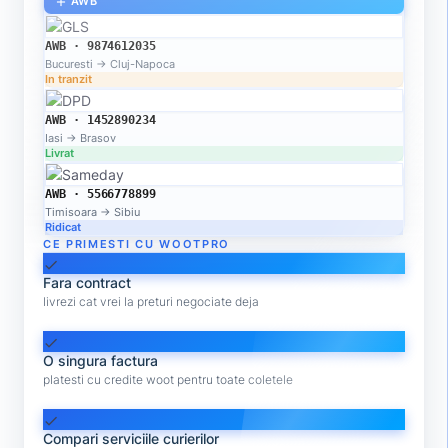
AWB
add
AWB · 9874612035
Bucuresti → Cluj-Napoca
In tranzit
AWB · 1452890234
Iasi → Brasov
Livrat
AWB · 5566778899
Timisoara → Sibiu
Ridicat
CE PRIMESTI CU WOOTPRO
check
Fara contract
livrezi cat vrei la preturi negociate deja
check
O singura factura
platesti cu credite woot pentru toate coletele
check
Compari serviciile curierilor