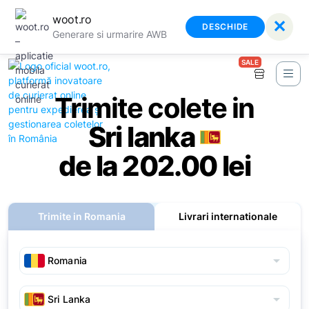
woot.ro
✕
DESCHIDE
Generare si urmarire AWB
SALE
Trimite colete in
Sri lanka
de la 202.00 lei
Trimite in Romania
Livrari internationale
arrow_drop_down
arrow_drop_down