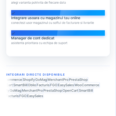
alegi varianta potrivita de fiecare data
check
Integrare usoara cu magazinul tau online
conectezi usor magazinul cu softul de facturare si livrarile
check
Manager de cont dedicat
asistenta prioritara cu echipa de suport
INTEGRARI DIRECTE DISPONIBILE
ooCommerce
Shopify
GoMag
MerchantPro
PrestaShop
enCart
SmartBill
Oblio
Facturis
FGO
EasySales
WooCommerce
opify
GoMag
MerchantPro
PrestaShop
OpenCart
SmartBill
lio
Facturis
FGO
EasySales