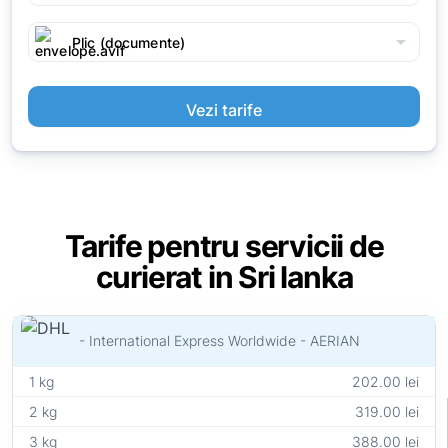
arrow_drop_down
Plic (documente)
Vezi tarife
Tarife pentru servicii de
curierat in Sri lanka
- International Express Worldwide - AERIAN
1 kg
202.00 lei
2 kg
319.00 lei
3 kg
388.00 lei