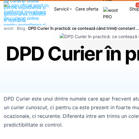
S
Servicii
Cere oferta
Sho
keyboard_arrow_down
woot
Blog
DPD Curier în practică: ce contează când trimiți con
DPD Curier în p
DPD Curier este unul dintre numele care apar frecvent atu
un curier cunoscut, ci pentru ca este prezent in foarte mul
ocazionale, ci recurente. Diferenta intre am trimis un colet
predictibilitate si control.