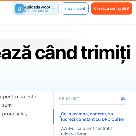
Aplicatia woot
Intra in cont
Creeaza cont gratuit
IOS · ANDROID
ază când trimiți
r pentru ca este
PE SCURT
0%
u sunt
a procesului,
Ce inseamna, concret, sa
lucrezi constant cu DPD Curier
AWB-ul ca punct central al
oricarei livrari