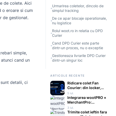
e de colete. Aici
Urmarirea coletelor, dincolo de
d o eroare si cum
simplul tracking
r de gestionat.
De ce apar blocaje operationale,
nu logistice
Rolul woot.ro in relatia cu DPD
Curier
Cand DPD Curier este parte
dintr-un proces, nu o exceptie
trebari simple,
Gestioneaza livrarile DPD Curier
c atunci cand un
dintr-un singur loc
ARTICOLE RECENTE
unt detalii, ci
Ridicare colet Fan
Courier: din locker,
punct fix sau de la
5 iul.
curier
Integrarea wootPRO ×
MerchantPro:
automatizarea
3 iul.
completa a logisticii
Trimite colet ieftin fara