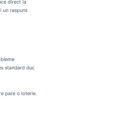
ce direct la
ai un raspuns
robleme
oces standard duc
e pare o loterie.