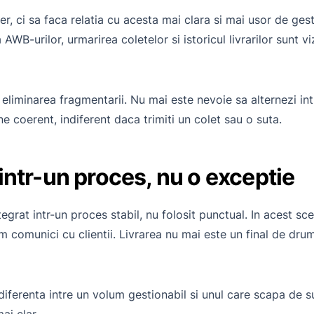
r, ci sa faca relatia cu acesta mai clara si mai usor de ges
B-urilor, urmarirea coletelor si istoricul livrarilor sunt viz
 eliminarea fragmentarii. Nu mai este nevoie sa alternezi in
ine coerent, indiferent daca trimiti un colet sau o suta.
ntr-un proces, nu o exceptie
grat intr-un proces stabil, nu folosit punctual. In acest sc
 comunici cu clientii. Livrarea nu mai este un final de drum
diferenta intre un volum gestionabil si unul care scapa de s