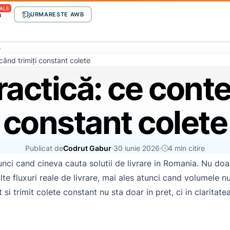
ALE
p
URMARESTE AWB
stant colete
ractică: ce conte
constant colete
Publicat de
Codrut Gabur
30 iunie 2026
4 min citire
nci cand cineva cauta solutii de livrare in Romania. Nu doa
te fluxuri reale de livrare, mai ales atunci cand volumele n
 si trimit colete constant nu sta doar in pret, ci in claritate