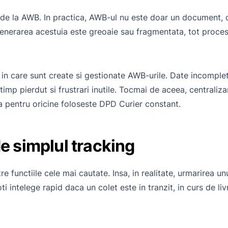
 de la AWB. In practica, AWB-ul nu este doar un document, ci
 generarea acestuia este greoaie sau fragmentata, tot proce
ul in care sunt create si gestionate AWB-urile. Date incomplet
timp pierdut si frustrari inutile. Tocmai de aceea, centraliza
 pentru oricine foloseste DPD Curier constant.
de simplul tracking
 functiile cele mai cautate. Insa, in realitate, urmarirea u
 intelege rapid daca un colet este in tranzit, in curs de li