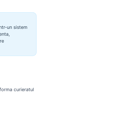
intr-un sistem
enta,
re
forma curieratul