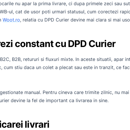
arile nu apar la prima livrare, ci dupa primele zeci sau sut
WB-ul, cat de usor poti urmari statusul, cum corectezi rapi
in
Woot.ro
, relatia cu DPD Curier devine mai clara si mai uso
rezi constant cu DPD Curier
 B2C, B2B, retururi si fluxuri mixte. In aceste situatii, apar in
c, cum stiu daca un colet a plecat sau este in tranzit, ce fa
gestionate manual. Pentru cineva care trimite zilnic, nu mai s
ier devine la fel de important ca livrarea in sine.
carei livrari