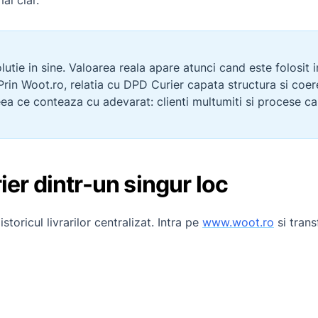
ai clar.
utie in sine. Valoarea reala apare atunci cand este folosit 
e. Prin Woot.ro, relatia cu DPD Curier capata structura si coer
ea ce conteaza cu adevarat: clienti multumiti si procese ca
ier dintr-un singur loc
oricul livrarilor centralizat. Intra pe
www.woot.ro
si trans