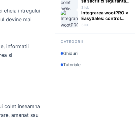
pentru magazinele
sa sacrifici siguranta
online
si viteza
3 iul.
 cheia intregului
Integrarea wootPRO ×
EasySales: control
sul devine mai
logistic centralizat
3 iul.
pentru magazine
multichannel
CATEGORII
e, informatii
Ghiduri
rea si
Tutoriale
nui colet inseamna
vrare, amanat sau