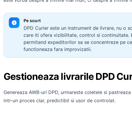
este vorba despre a trimite mai mult, ci despre a trimite m
Pe scurt
DPD Curier este un instrument de livrare, nu o sol
care iti ofera vizibilitate, control si continuitat
permitand expeditorilor sa se concentreze pe ce
functioneaza fara improvizatii.
Gestioneaza livrarile DPD Cur
Genereaza AWB-uri DPD, urmareste coletele si pastreaza ist
intr-un proces clar, predictibil si usor de controlat.