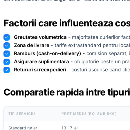
Factorii care influenteaza cost
Greutatea volumetrica
- majoritatea curierilor f
Zona de livrare
- tarife extrastandard pentru loca
Ramburs (cash-on-delivery)
- comision separat, 
Asigurare suplimentara
- obligatorie peste un pra
Retururi si reexpedieri
- costuri ascunse cand clien
Comparatie rapida intre tipuri
TIP SERVICIU
PRET MEDIU (RO, SUB 5KG)
Standard rutier
13-17 lei