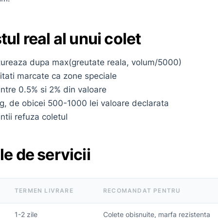
ul real al unui colet
actureaza dupa max(greutate reala, volum/5000)
litati marcate ca zone speciale
intre 0.5% si 2% din valoare
g, de obicei 500-1000 lei valoare declarata
tii refuza coletul
le de servicii
TERMEN LIVRARE
RECOMANDAT PENTRU
1-2 zile
Colete obisnuite, marfa rezistenta