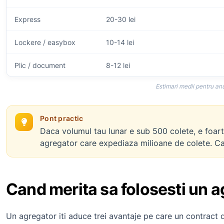
Express
20-30 lei
Lockere / easybox
10-14 lei
Plic / document
8-12 lei
Estimari medii pentru anu
Pont practic
Daca volumul tau lunar e sub 500 colete, e foarte 
agregator care expediaza milioane de colete. Cal
Cand merita sa folosesti un a
Un agregator iti aduce trei avantaje pe care un contract d