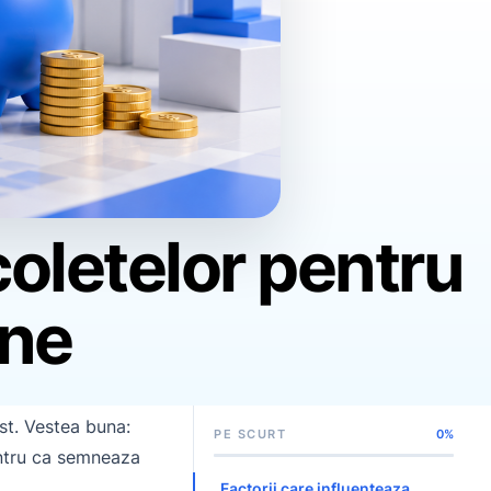
coletelor pentru
ine
st. Vestea buna:
PE SCURT
0%
pentru ca semneaza
Factorii care influenteaza