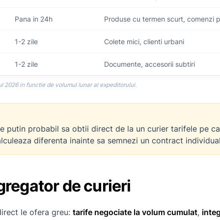
Pana in 24h
Produse cu termen scurt, comenzi 
1-2 zile
Colete mici, clienti urbani
1-2 zile
Documente, accesorii subtiri
l 2026 in functie de volumul lunar al expeditorului.
putin probabil sa obtii direct de la un curier tarifele pe ca
culeaza diferenta inainte sa semnezi un contract individual
gregator de curieri
irect le ofera greu:
tarife negociate la volum cumulat
,
integ