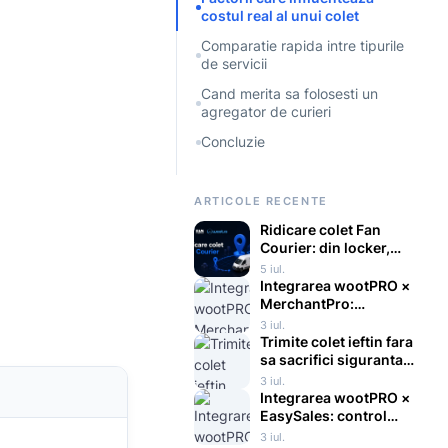
costul real al unui colet
Comparatie rapida intre tipurile
de servicii
Cand merita sa folosesti un
agregator de curieri
Concluzie
ARTICOLE RECENTE
Ridicare colet Fan
Courier: din locker,
punct fix sau de la
5 iul.
curier
Integrarea wootPRO ×
MerchantPro:
automatizarea
3 iul.
completa a logisticii
Trimite colet ieftin fara
pentru magazinele
sa sacrifici siguranta
online
si viteza
3 iul.
Integrarea wootPRO ×
EasySales: control
logistic centralizat
3 iul.