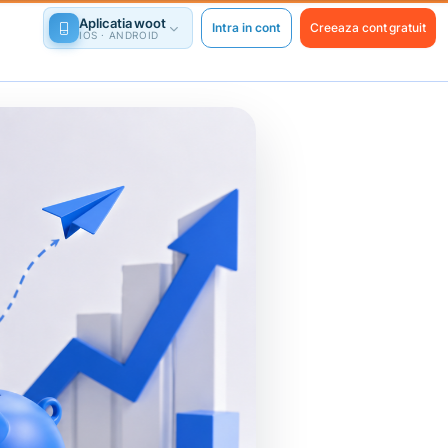
Aplicatia woot
Intra in cont
Creeaza cont gratuit
IOS · ANDROID