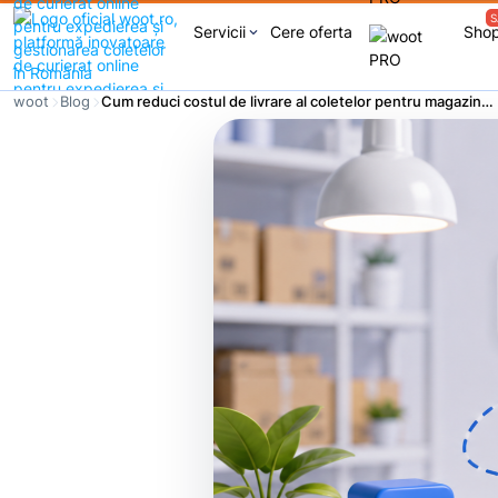
S
Servicii
Cere oferta
Sho
keyboard_arrow_down
woot
Blog
Cum reduci costul de livrare al coletelor pentru magazinul tau online