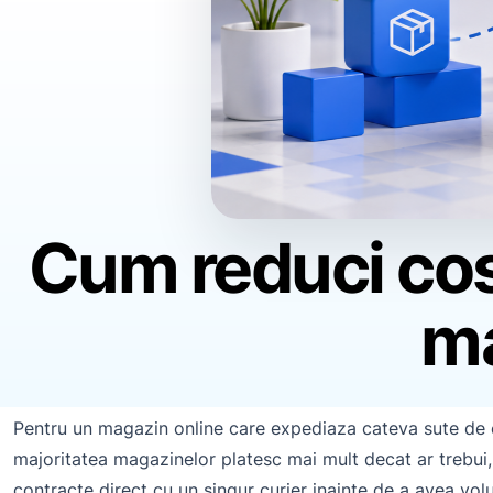
Cum reduci cost
ma
Pentru un magazin online care expediaza cateva sute de c
majoritatea magazinelor platesc mai mult decat ar trebui, 
contracte direct cu un singur curier inainte de a avea vol