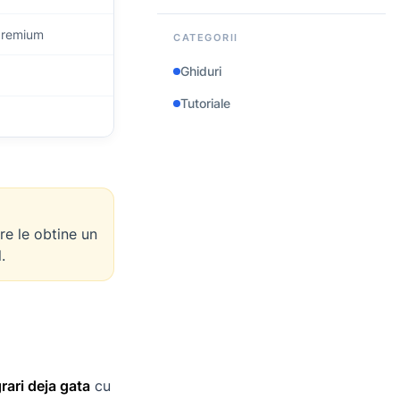
pentru magazine
multichannel
premium
CATEGORII
Ghiduri
Tutoriale
re le obtine un
.
rari deja gata
cu