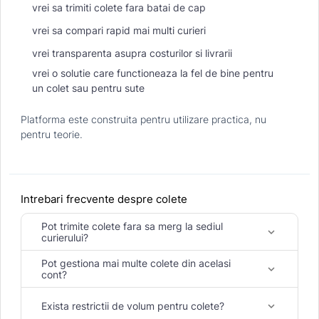
vrei sa trimiti colete fara batai de cap
vrei sa compari rapid mai multi curieri
vrei transparenta asupra costurilor si livrarii
vrei o solutie care functioneaza la fel de bine pentru
un colet sau pentru sute
Platforma este construita pentru utilizare practica, nu
pentru teorie.
Intrebari frecvente despre colete
Pot trimite colete fara sa merg la sediul
keyboard_arrow_down
curierului?
Pot gestiona mai multe colete din acelasi
keyboard_arrow_down
cont?
Exista restrictii de volum pentru colete?
keyboard_arrow_down