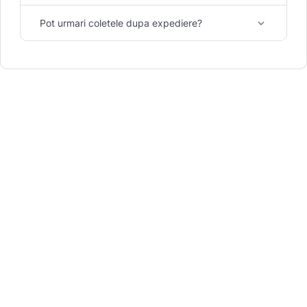
Pot urmari coletele dupa expediere?
keyboard_arrow_down