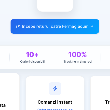
Incepe returul catre Fermag acum
10+
100%
Curieri disponibili
Tracking in timp real
Comanzi
instant
Tr
ata
Colet procesat pe loc