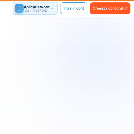
Aplicatia woot
Intra in cont
Creeaza cont gratuit
IOS · ANDROID