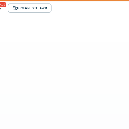
ALE
p
URMARESTE AWB