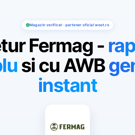
Magazin verificat · partener oficial woot.ro
tur Fermag -
rap
lu
si cu AWB
ge
instant