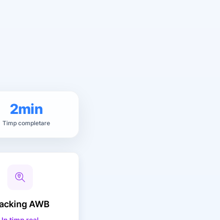
2min
Timp completare
acking
AWB
In timp real