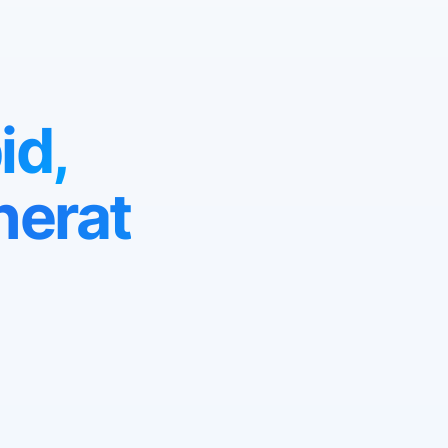
id,
nerat