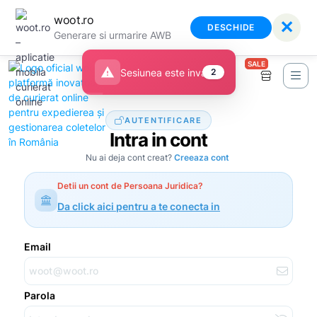
woot.ro
✕
DESCHIDE
Generare si urmarire AWB
SALE
warning
Sesiunea este invalida
2
AUTENTIFICARE
Intra in cont
Nu ai deja cont creat?
Creeaza cont
Detii un cont de Persoana Juridica?
Da click aici pentru a te conecta in
Email
Parola