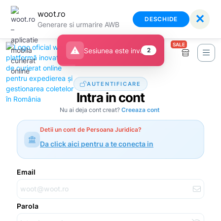
woot.ro
✕
DESCHIDE
Generare si urmarire AWB
SALE
warning
Sesiunea este invalida
2
AUTENTIFICARE
Intra in cont
Nu ai deja cont creat?
Creeaza cont
Detii un cont de Persoana Juridica?
Da click aici pentru a te conecta in
Email
Parola