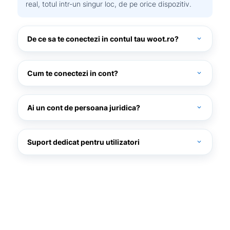
real, totul intr-un singur loc, de pe orice dispozitiv.
De ce sa te conectezi in contul tau woot.ro?
expand_more
Cum te conectezi in cont?
expand_more
woot.ro
Ai un cont de persoana juridica?
expand_more
Suport dedicat pentru utilizatori
expand_more
Daca ai uitat parola, poti folosi optiunea „Ai uitat parola?”
pentru a o reseta rapid si in siguranta, astfel incat sa iti poti
accesa contul in cel mai scurt timp..