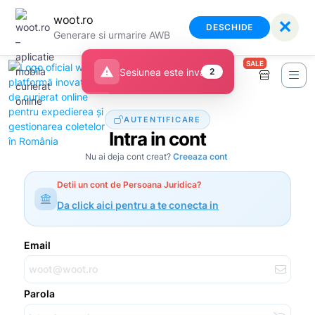
woot.ro
✕
DESCHIDE
Generare si urmarire AWB
SALE
warning
Sesiunea este invalida
2
AUTENTIFICARE
Intra in cont
Nu ai deja cont creat?
Creeaza cont
Detii un cont de Persoana Juridica?
Da click aici pentru a te conecta in
Email
Parola