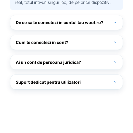
real, totul intr-un singur loc, de pe orice dispozitiv.
De ce sa te conectezi in contul tau woot.ro?
expand_more
Cum te conectezi in cont?
expand_more
woot.ro
Ai un cont de persoana juridica?
expand_more
Suport dedicat pentru utilizatori
expand_more
Daca ai uitat parola, poti folosi optiunea „Ai uitat parola?”
pentru a o reseta rapid si in siguranta, astfel incat sa iti poti
accesa contul in cel mai scurt timp..