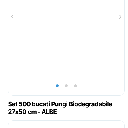
lens
lens
lens
Set 500 bucati Pungi Biodegradabile
27x50 cm - ALBE