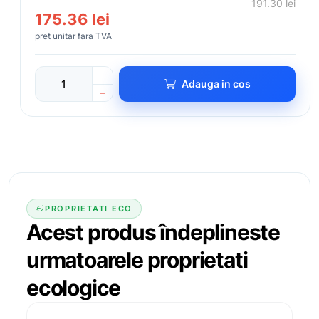
191.30 lei
175.36 lei
pret unitar fara TVA
Adauga in cos
PROPRIETATI ECO
Acest produs îndeplineste
urmatoarele
proprietati
ecologice