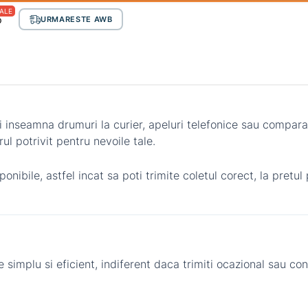
ALE
p
URMARESTE AWB
i inseamna drumuri la curier, apeluri telefonice sau comparat
ul potrivit pentru nevoile tale.
onibile, astfel incat sa poti trimite coletul corect, la pretul p
e simplu si eficient, indiferent daca trimiti ocazional sau con