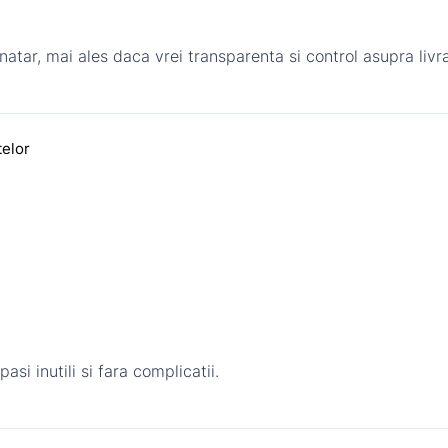
inatar, mai ales daca vrei transparenta si control asupra livrar
telor
asi inutili si fara complicatii.