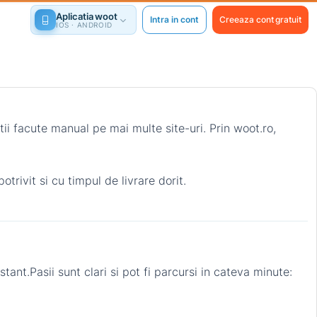
Aplicatia woot
Intra in cont
Creeaza cont gratuit
IOS · ANDROID
ii facute manual pe mai multe site-uri. Prin woot.ro,
otrivit si cu timpul de livrare dorit.
stant.
Pasii sunt clari si pot fi parcursi in cateva minute: