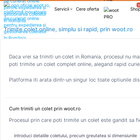
S
Servicii
Cere oferta
Sho
keyboard_arrow_down
Trimite colet online, simplu si rapid, prin woot.ro
Daca vrei sa trimiti un colet in Romania, procesul nu ma
poti trimite un colet complet online, alegand rapid curier
Platforma iti arata dintr-un singur loc toate optiunile disp
Cum trimiti un colet prin woot.ro
Procesul prin care poti trimite un colet este gandit sa fi
introduci detaliile coletului, precum greutatea si dimensiunile