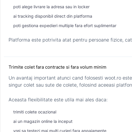
poti alege livrare la adresa sau in locker
ai tracking disponibil direct din platforma
poti gestiona expedieri multiple fara efort suplimentar
Platforma este potrivita atat pentru persoane fizice, ca
Trimite colet fara contracte si fara volum minim
Un avantaj important atunci cand folosesti woot.ro este 
singur colet sau sute de colete, folosind aceeasi platfo
Aceasta flexibilitate este utila mai ales daca:
trimiti colete ocazional
ai un magazin online la inceput
vrei sa testezi mai multi curieri fara angajamente