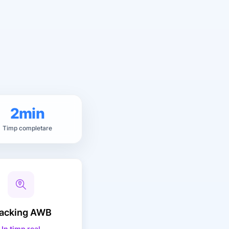
2min
Timp completare
acking
AWB
In timp real