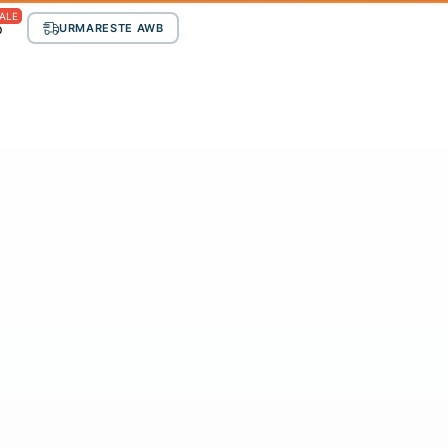
ALE
p
URMARESTE AWB