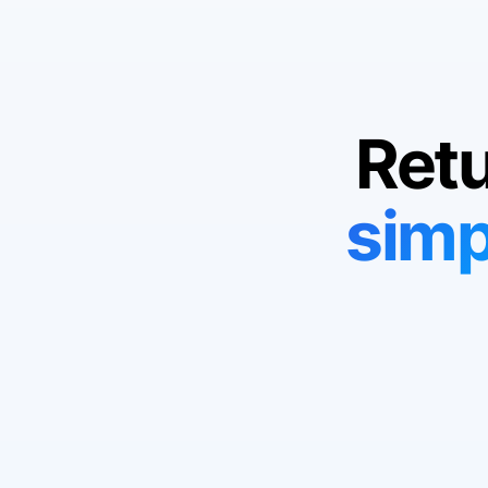
Ret
simp