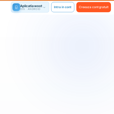
Aplicatia woot
Intra in cont
Creeaza cont gratuit
IOS · ANDROID