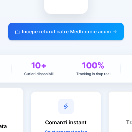
Incepe returul catre Medhoodie acum
10+
100%
Curieri disponibili
Tracking in timp real
Comanzi
instant
Tr
ata
Colet procesat pe loc