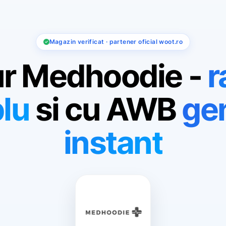
Magazin verificat · partener oficial woot.ro
ur Medhoodie -
r
lu
si cu AWB
ge
instant