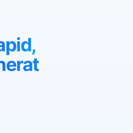
apid,
nerat