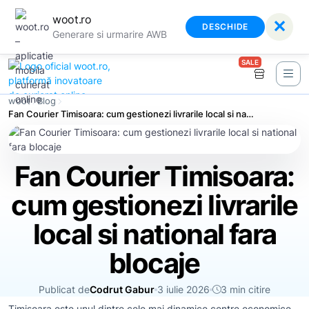
woot.ro
✕
DESCHIDE
Generare si urmarire AWB
SALE
woot
Blog
Fan Courier Timisoara: cum gestionezi livrarile local si national fara blocaje
Fan Courier Timisoara:
cum gestionezi livrarile
local si national fara
blocaje
Publicat de
Codrut Gabur
3 iulie 2026
3 min citire
Timisoara este unul dintre cele mai dinamice centre economice